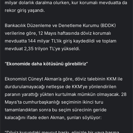
milyar dolarlık daralma olurken, kur korumalı mevduatta da
rekor giriş yaşandı.
Bankacılık Düzenleme ve Denetleme Kurumu (BDDK)
verilerine göre, 12 Mayıs haftasında döviz korumalı
mevduatta 144 milyar TL’lik giriş kaydedildi ve toplam
mevduat 2,35 trilyon TL’ye yükseldi.
“Ekonomide daha kötüsünü görebiliriz”
Ekonomist Cüneyt Akman’a göre, döviz talebinin KKM ile
durdurulamayacağı netleşse de KKM’ye yönlendirilen
paranın yarattığı yükten kurtulmak mümkün olmayacak. 28
Mayıs’ta cumhurbaşkanlığı seçiminin ikinci turu
tamamlandıktan sonra bu seçim sürecinin geride
kalacağını ifade eden Akman, şunları söylüyor:
“Döviz kurundaki mevcut baskı, elinizle bir yaya basma