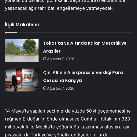
yönelik bu daraltıcı politikalar, seçim sonrası ekonomide
yaşanacak ağır tahribatı engellemeye yetmeyecek.
İlgili Makaleler
Tokat’ta Su Altında Kalan Mezarlık ve
Araziler
Ağustos 7, 2026
Çin: AB’nin Aliexpress’e Verdiği Para
Cezasına Karşıyız
Ağustos 7, 2026
14 Mayıs’ta yapılan seçimlerde yüzde 50’yi geçememesine
rağmen Erdoğan’ın önde olması ve Cumhur İttifakı’nın 323
milletvekili ile Meclis’te çoğunluğu kazanması uluslararası
piyasalarda Türkiye’ye yönelik endişeleri artırdı.