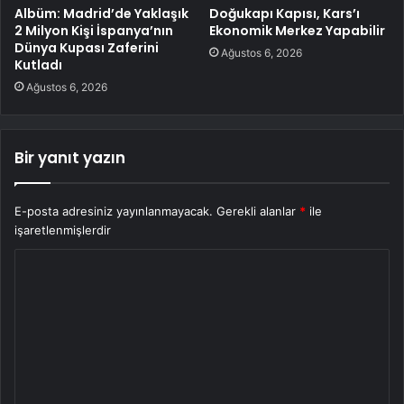
Albüm: Madrid’de Yaklaşık
Doğukapı Kapısı, Kars’ı
2 Milyon Kişi İspanya’nın
Ekonomik Merkez Yapabilir
Dünya Kupası Zaferini
Ağustos 6, 2026
Kutladı
Ağustos 6, 2026
Bir yanıt yazın
E-posta adresiniz yayınlanmayacak.
Gerekli alanlar
*
ile
işaretlenmişlerdir
Y
o
r
u
m
*