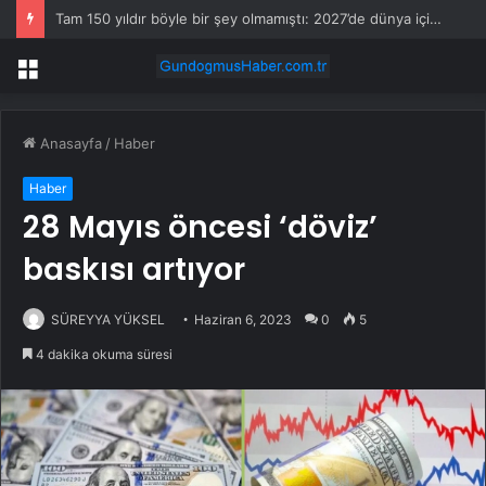
Tam 150 yıldır böyle bir şey olmamıştı: 2027’de dünya için kritik süreç başlıyor
Menü
Anasayfa
/
Haber
Haber
28 Mayıs öncesi ‘döviz’
baskısı artıyor
SÜREYYA YÜKSEL
Haziran 6, 2023
0
5
4 dakika okuma süresi