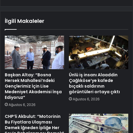
İlgili Makaleler
Başkan Altay: “Bosna
Ünlü iş insanı Alaaddin
Hersek Mahallesi’ndeki
Çağlıköse’ye kafede
Gençlerimiz İçin Lise
bıçaklı saldırının
Medeniyet Akademisi İnşa
görüntüleri ortaya çıktı
Ediyoruz”
Ağustos 6, 2026
Ağustos 6, 2026
CHP’li Akbulut: “Motorinin
Bu Fiyatlara Ulaşması
Demek İğneden İpliğe Her