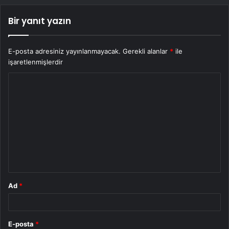
Bir yanıt yazın
E-posta adresiniz yayınlanmayacak.
Gerekli alanlar
*
ile
işaretlenmişlerdir
Y
o
r
u
m
*
Ad
*
E-posta
*