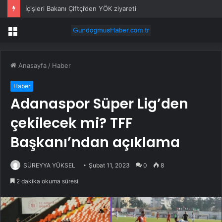
İçişleri Bakanı Çiftçi’den YÖK ziyareti
Menü
Anasayfa
/
Haber
Haber
Adanaspor Süper Lig’den
çekilecek mi? TFF
Başkanı’ndan açıklama
SÜREYYA YÜKSEL
Şubat 11, 2023
0
8
2 dakika okuma süresi