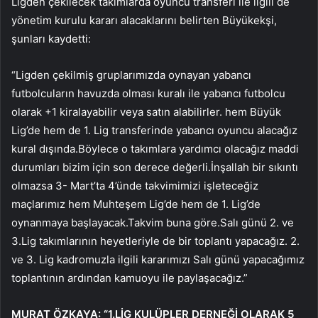
Ligden çekilecek takımlarda oyuncu transferi ile ilgili de
yönetim kurulu kararı alacaklarını belirten Büyükekşi,
şunları kaydetti:
“Ligden çekilmiş gruplarımızda oynayan yabancı
futbolcuların havuzda olması kuralı ile yabancı futbolcu
olarak +1 kiralayabilir veya satın alabilirler. hem Büyük
Lig’de hem de 1. Lig transferinde yabancı oyuncu alacağız
kural dışında.Böylece o takımlara yardımcı olacağız maddi
durumları bizim için son derece değerli.İnşallah bir sıkıntı
olmazsa 3- Mart’ta 4’ünde takvimimizi işleteceğiz
maçlarımız hem Muhteşem Lig’de hem de 1. Lig’de
oynanmaya başlayacak.Takvim buna göre.Salı günü 2. ve
3.Lig takımlarının heyetleriyle de bir toplantı yapacağız. 2.
ve 3. Lig kadromuzla ilgili kararımızı Salı günü yapacağımız
toplantının ardından kamuoyu ile paylaşacağız.”
MURAT ÖZKAYA: “1.LİG KULÜPLER DERNEĞİ OLARAK 5