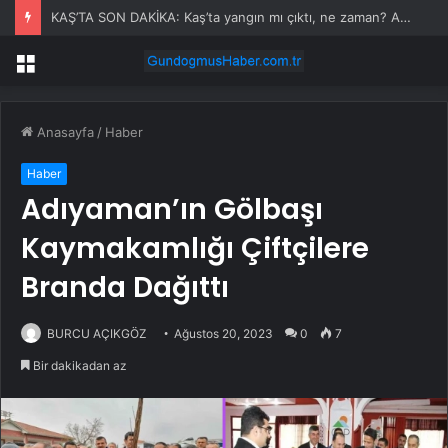
KAŞ’TA SON DAKİKA: Kaş’ta yangın mı çıktı, ne zaman? Antalya Kaş yangın olayı nedir?
Menü
Anasayfa
/
Haber
Haber
Adıyaman’ın Gölbaşı
Kaymakamlığı Çiftçilere
Branda Dağıttı
BURCU AÇIKGÖZ
Ağustos 20, 2023
0
7
Bir dakikadan az