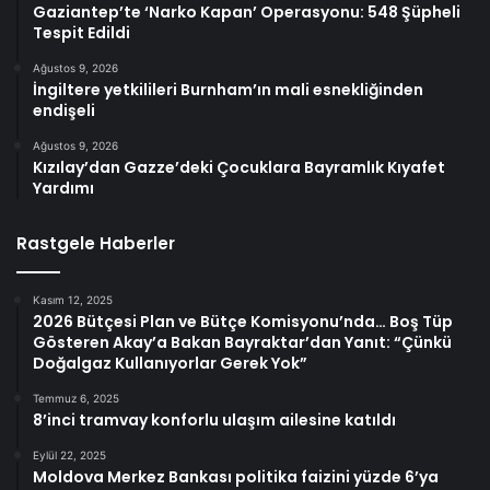
Gaziantep’te ‘Narko Kapan’ Operasyonu: 548 Şüpheli
Tespit Edildi
Ağustos 9, 2026
İngiltere yetkilileri Burnham’ın mali esnekliğinden
endişeli
Ağustos 9, 2026
Kızılay’dan Gazze’deki Çocuklara Bayramlık Kıyafet
Yardımı
Rastgele Haberler
Kasım 12, 2025
2026 Bütçesi Plan ve Bütçe Komisyonu’nda… Boş Tüp
Gösteren Akay’a Bakan Bayraktar’dan Yanıt: “Çünkü
Doğalgaz Kullanıyorlar Gerek Yok”
Temmuz 6, 2025
8’inci tramvay konforlu ulaşım ailesine katıldı
Eylül 22, 2025
Moldova Merkez Bankası politika faizini yüzde 6’ya