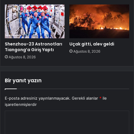
Shenzhou-23 Astronotları
Uçak gitti, alev geldi
Tiangong’a Giriş Yaptı
Ağustos 8, 2026
Ağustos 8, 2026
Bir yanıt yazın
E-posta adresiniz yayınlanmayacak.
Gerekli alanlar
*
ile
işaretlenmişlerdir
Y
o
r