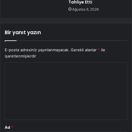
Tahliye Etti
Ağustos 6, 2026
Bir yanıt yazın
E-posta adresiniz yayınlanmayacak.
Gerekli alanlar
*
ile
işaretlenmişlerdir
Y
o
r
u
m
*
Ad
*