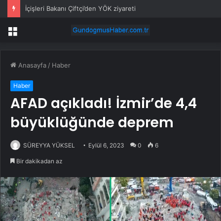
İçişleri Bakanı Çiftçi’den YÖK ziyareti
Menü
Anasayfa
/
Haber
Haber
AFAD açıkladı! İzmir’de 4,4
büyüklüğünde deprem
SÜREYYA YÜKSEL
Eylül 6, 2023
0
6
Bir dakikadan az