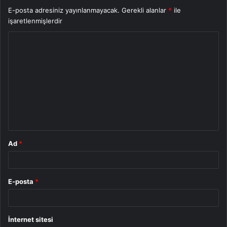
E-posta adresiniz yayınlanmayacak.
Gerekli alanlar
*
ile
işaretlenmişlerdir
Y
o
r
u
m
*
Ad
*
E-posta
*
İnternet sitesi