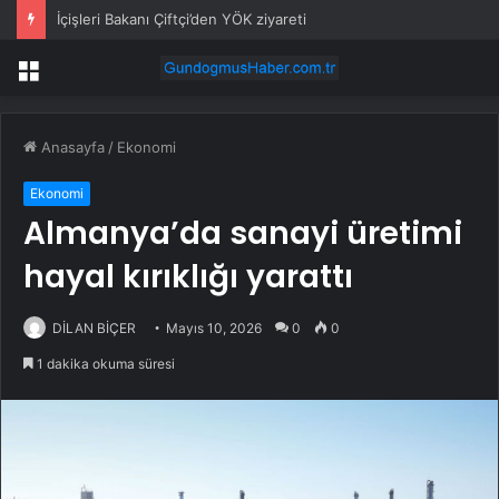
İçişleri Bakanı Çiftçi’den YÖK ziyareti
Menü
Anasayfa
/
Ekonomi
Ekonomi
Almanya’da sanayi üretimi
hayal kırıklığı yarattı
DİLAN BİÇER
Mayıs 10, 2026
0
0
1 dakika okuma süresi