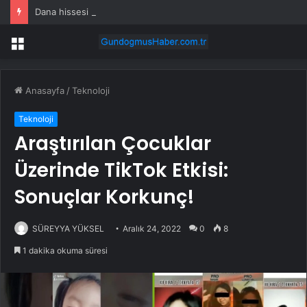
Dana hissesi bugün neden yükseliyor?
Menü
Anasayfa
/
Teknoloji
Teknoloji
Araştırılan Çocuklar
Üzerinde TikTok Etkisi:
Sonuçlar Korkunç!
SÜREYYA YÜKSEL
Aralık 24, 2022
0
8
1 dakika okuma süresi