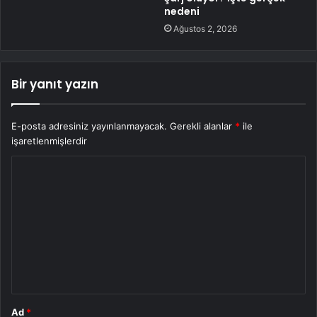
nedeni
Ağustos 2, 2026
Bir yanıt yazın
E-posta adresiniz yayınlanmayacak.
Gerekli alanlar
*
ile
işaretlenmişlerdir
Y
o
r
u
m
*
Ad
*