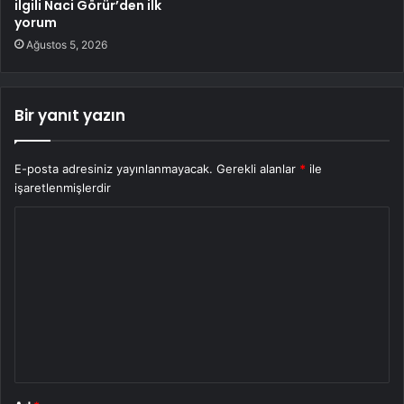
ilgili Naci Görür’den ilk
yorum
Ağustos 5, 2026
Bir yanıt yazın
E-posta adresiniz yayınlanmayacak.
Gerekli alanlar
*
ile
işaretlenmişlerdir
Y
o
r
u
m
*