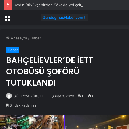
Aydın Büyükşehir’den Söke’de yol çalışması
Menü
Anasayfa
/
Haber
Haber
BAHÇELİEVLER’DE İETT
OTOBÜSÜ ŞOFÖRÜ
TUTUKLANDI
SÜREYYA YÜKSEL
Şubat 8, 2023
0
6
Bir dakikadan az