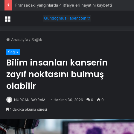
Fransa’daki yangınlarda 4 itfaiye eri hayatını kaybetti
Menü
Anasayfa
/
Sağlık
Sağlık
Bilim insanları kanserin
zayıf noktasını bulmuş
olabilir
NURCAN BAYRAM
Haziran 30, 2026
0
0
1 dakika okuma süresi