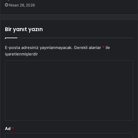
Nisan 28, 2026
Bir yanıt yazın
E-posta adresiniz yayınlanmayacak.
Gerekli alanlar
*
ile
işaretlenmişlerdir
Y
o
r
u
m
*
Ad
*