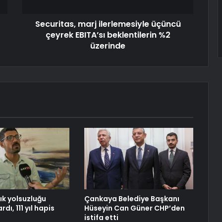
Securitas, marj ilerlemesiyle üçüncü
çeyrek EBITA’sı beklentilerin %2
üzerinde
lık yolsuzluğu
Çankaya Belediye Başkanı
dı, 111 yıl hapis
Hüseyin Can Güner CHP’den
istifa etti