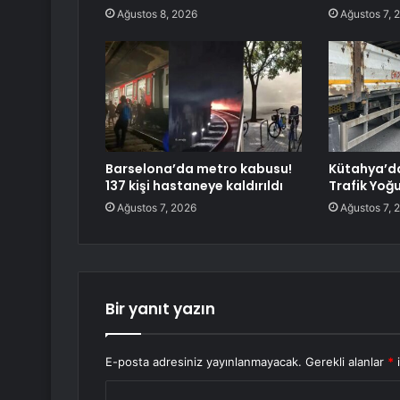
Ağustos 8, 2026
Ağustos 7, 
Barselona’da metro kabusu!
Kütahya’d
137 kişi hastaneye kaldırıldı
Trafik Yoğ
Ağustos 7, 2026
Ağustos 7, 
Bir yanıt yazın
E-posta adresiniz yayınlanmayacak.
Gerekli alanlar
*
i
Y