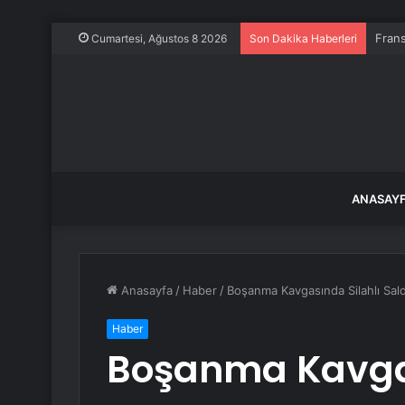
Frans
Cumartesi, Ağustos 8 2026
Son Dakika Haberleri
ANASAY
Anasayfa
/
Haber
/
Boşanma Kavgasında Silahlı Saldı
Haber
Boşanma Kavgas