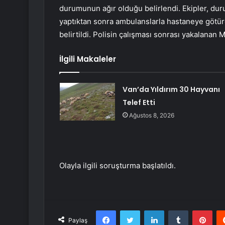
durumunun ağır olduğu belirlendi. Ekipler, duru
yaptıktan sonra ambulanslarla hastaneye götürdü
belirtildi. Polisin çalışması sonrası yakalanan M.
İlgili Makaleler
Van’da Yıldırım 30 Hayvanı
Telef Etti
Ağustos 8, 2026
Olayla ilgili soruşturma başlatıldı.
Facebook
Twitter
LinkedIn
Tumblr
Pint
Paylaş