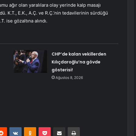
mu ağır olan yaralılara olay yerinde kalp masajı
. K.T., E.K., A.Ç. ve R.Ç.’nin tedavilerinin sürdüğü
T. ise gözaltına alındı.
CHP’de kalan vekillerden
Kılıçdaroğlu’na gövde
gösterisi!
Ağustos 8, 2026
erest
Reddit
VKontakte
Odnoklassniki
Pocket
E-Posta ile paylaş
Yazdır