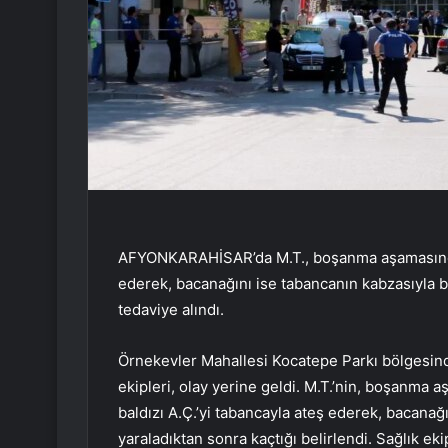
AFYONKARAHİSAR’da M.T., boşanma aşamasında o
ederek, bacanağını ise tabancanın kabzasıyla ba
tedaviye alındı.
Örnekevler Mahallesi Kocatepe Parkı bölgesinde 
ekipleri, olay yerine geldi. M.T.’nin, boşanma a
baldızı A.Ç.’yi tabancayla ateş ederek, bacanağ
yaraladıktan sonra kaçtığı belirlendi. Sağlık eki