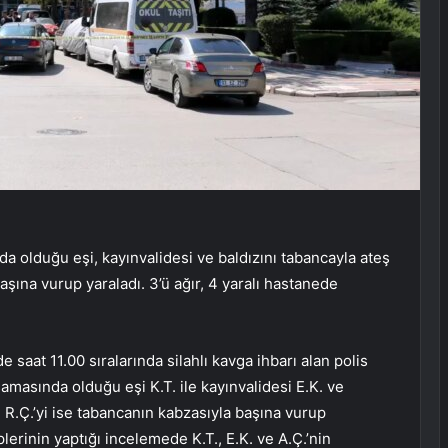
lduğu eşi, kayınvalidesi ve baldızını tabancayla ateş
şına vurup yaraladı. 3’ü ağır, 4 yaralı hastanede
saat 11.00 sıralarında silahlı kavga ihbarı alan polis
şamasında olduğu eşi K.T. ile kayınvalidesi E.K. ve
ı R.Ç.’yi ise tabancanın kabzasıyla başına vurup
plerinin yaptığı incelemede K.T., E.K. ve A.Ç.’nin