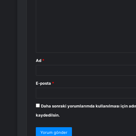
o
r
u
m
*
Ad
*
E-posta
*
Daha sonraki yorumlarımda kullanılması için adı
kaydedilsin.