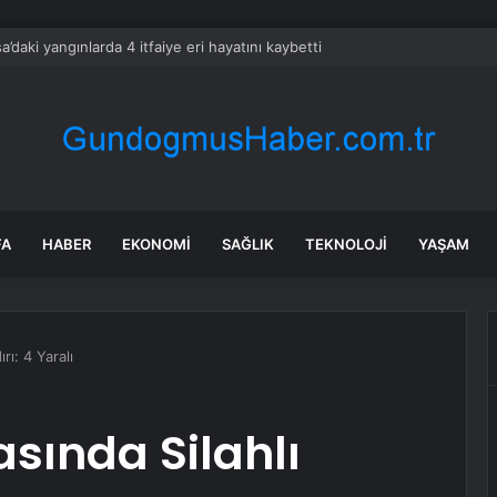
a’daki yangınlarda 4 itfaiye eri hayatını kaybetti
FA
HABER
EKONOMI
SAĞLIK
TEKNOLOJI
YAŞAM
rı: 4 Yaralı
ında Silahlı