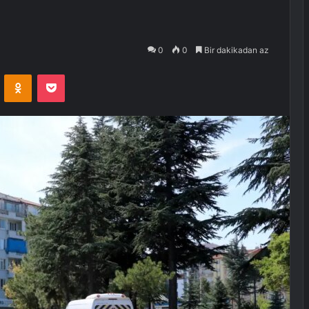
0
0
Bir dakikadan az
VKontakte
Odnoklassniki
Pocket