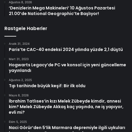
Ağustos 8, 2026
‘Denizlerin Mega Makineleri’ 10 Ağustos Pazartesi
21.00’de National Geographic’te Başlıyor!
Rastgele Haberler
Aralık 31, 2024
Paris’te CAC-40 endeksi 2024 yılında yüzde 2,1 düştü
Mart 31, 2023
Hogwarts Legacy’de PC ve konsol için yeni güncelleme
yayınlandı
Ağustos 2, 2025
Tıp tarihinde büyük keşif: Bir ilk oldu
Mayıs 8, 2026
İbrahim Tatlıses’in kızı Melek Zübeyde kimdir, annesi
kim? Melek Zübeyde Akkaş kaç yaşında, ne iş yapıyor,
evli mi?
Ekim 5, 2025
Naci Görür’den 5’lik Marmara depremiyle ilgili uykuları