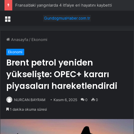
Fransa’daki yangınlarda 4 itfaiye eri hayatını kaybetti
Menü
Anasayfa
/
Ekonomi
Ekonomi
Brent petrol yeniden
yükselişte: OPEC+ kararı
piyasaları hareketlendirdi
NURCAN BAYRAM
Kasım 6, 2025
0
0
1 dakika okuma süresi