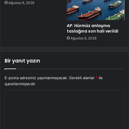
Ağustos 6, 2026
AP: Hürmüz anlaşma
taslağına son hali verildi
Ağustos 6, 2026
Bir yanıt yazın
E-posta adresiniz yayınlanmayacak.
Gerekli alanlar
*
ile
işaretlenmişlerdir
Y
o
r
u
m