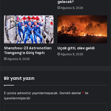
gelecek?
Ağustos 8, 2026
Shenzhou-23 Astronotları
Uçak gitti, alev geldi
Tiangong’a Giriş Yaptı
Ağustos 8, 2026
Ağustos 8, 2026
Bir yanıt yazın
E-posta adresiniz yayınlanmayacak.
Gerekli alanlar
*
ile
işaretlenmişlerdir
Y