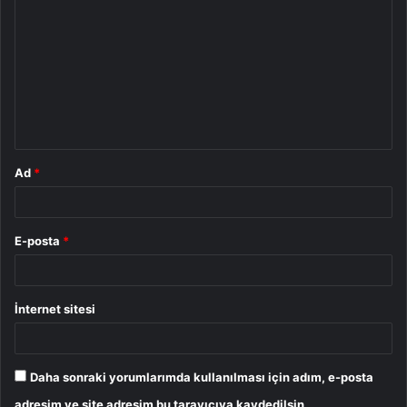
o
r
u
m
*
Ad
*
E-posta
*
İnternet sitesi
Daha sonraki yorumlarımda kullanılması için adım, e-posta
adresim ve site adresim bu tarayıcıya kaydedilsin.