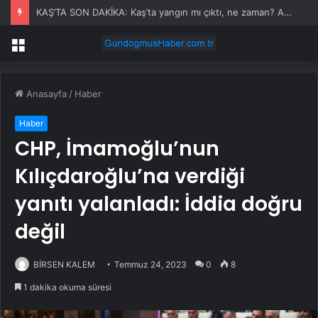
KAŞ’TA SON DAKİKA: Kaş’ta yangın mı çıktı, ne zaman? Antalya Kaş yangın olayı nedir?
Menü
Anasayfa
/
Haber
Haber
CHP, İmamoğlu’nun
Kılıçdaroğlu’na verdiği
yanıtı yalanladı: İddia doğru
değil
BİRSEN KALEM
Temmuz 24, 2023
0
8
1 dakika okuma süresi