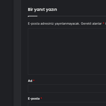
Bir yanıt yazın
E-posta adresiniz yayınlanmayacak.
Gerekli alanlar
*
i
Y
o
r
u
m
*
Ad
*
E-posta
*