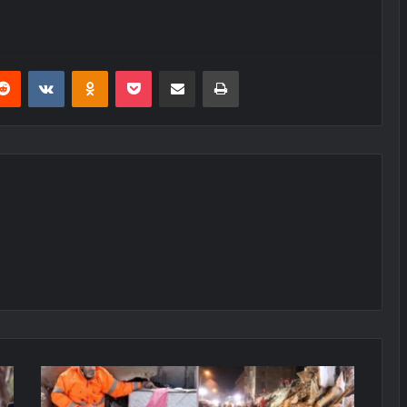
erest
Reddit
VKontakte
Odnoklassniki
Pocket
E-Posta ile paylaş
Yazdır