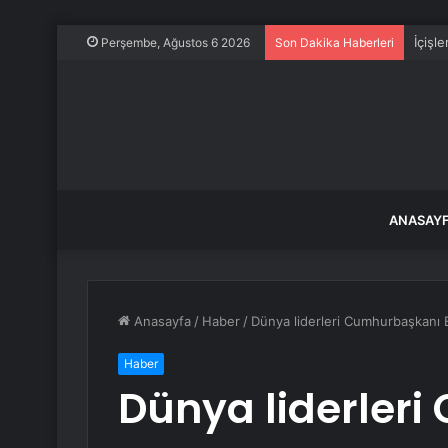
İçişl
Perşembe, Ağustos 6 2026
Son Dakika Haberleri
ANASAY
Anasayfa
/
Haber
/
Dünya liderleri Cumhurbaşkanı Er
Haber
Dünya liderler