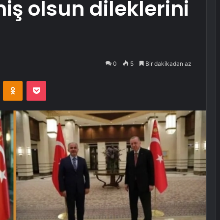
ş olsun dileklerini
0
5
Bir dakikadan az
VKontakte
Odnoklassniki
Pocket