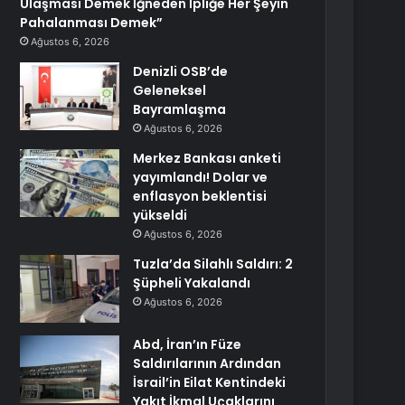
Ulaşması Demek İğneden İpliğe Her Şeyin
Pahalanması Demek”
Ağustos 6, 2026
Denizli OSB’de
Geleneksel
Bayramlaşma
Ağustos 6, 2026
Merkez Bankası anketi
yayımlandı! Dolar ve
enflasyon beklentisi
yükseldi
Ağustos 6, 2026
Tuzla’da Silahlı Saldırı: 2
Şüpheli Yakalandı
Ağustos 6, 2026
Abd, İran’ın Füze
Saldırılarının Ardından
İsrail’in Eilat Kentindeki
Yakıt İkmal Uçaklarını