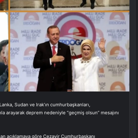
 Lanka, Sudan ve Irak’ın cumhurbaşkanları,
la arayarak deprem nedeniyle “geçmiş olsun” mesajını
ılan açıklamaya göre Cezayir Cumhurbaşkanı