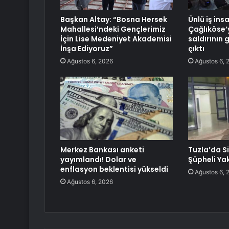
Başkan Altay: “Bosna Hersek
Ünlü iş ins
Mahallesi’ndeki Gençlerimiz
Çağlıköse’
İçin Lise Medeniyet Akademisi
saldırının 
İnşa Ediyoruz”
çıktı
Ağustos 6, 2026
Ağustos 6, 
Merkez Bankası anketi
Tuzla’da Sil
yayımlandı! Dolar ve
Şüpheli Ya
enflasyon beklentisi yükseldi
Ağustos 6, 
Ağustos 6, 2026