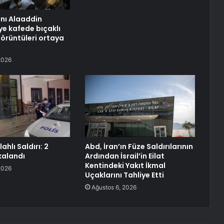
anı Alaaddin
ye kafede bıçaklı
görüntüleri ortaya
2026
ahlı Saldırı: 2
Abd, İran’ın Füze Saldırılarının
kalandı
Ardından İsrail’in Eilat
Kentindeki Yakıt İkmal
2026
Uçaklarını Tahliye Etti
Ağustos 6, 2026