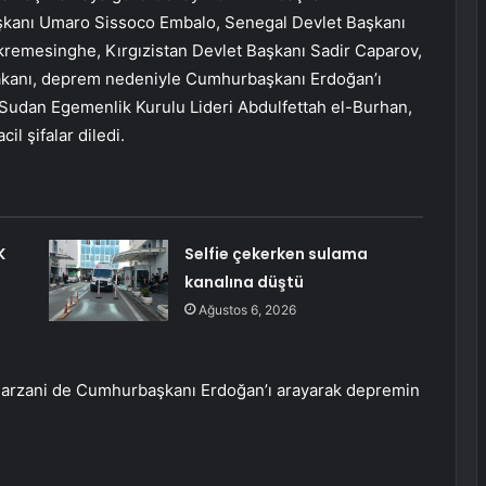
kanı Umaro Sissoco Embalo, Senegal Devlet Başkanı
ckremesinghe, Kırgızistan Devlet Başkanı Sadir Caparov,
şbakanı, deprem nedeniyle Cumhurbaşkanı Erdoğan’ı
Sudan Egemenlik Kurulu Lideri Abdulfettah el-Burhan,
il şifalar diledi.
K
Selfie çekerken sulama
kanalına düştü
Ağustos 6, 2026
 Barzani de Cumhurbaşkanı Erdoğan’ı arayarak depremin