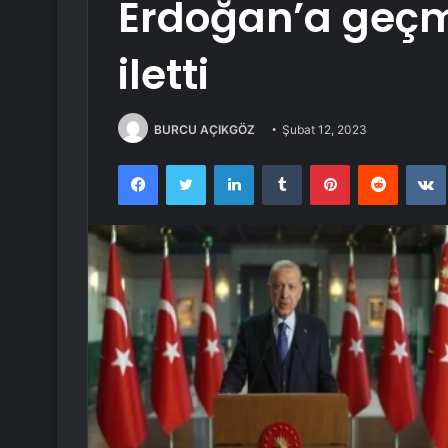
Erdoğan’a geçmi
iletti
BURCU AÇIKGÖZ
Şubat 12, 2023
Facebook
Twitter
LinkedIn
Tumblr
Pinterest
Reddit