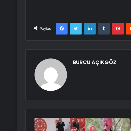
Facebook
Twitter
LinkedIn
Tumblr
Pint
Paylaş
BURCU AÇIKGÖZ