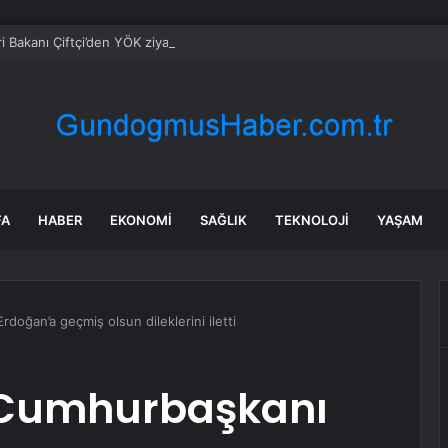
eri Bakanı Çiftçi’den YÖK ziyareti
FA
HABER
EKONOMI
SAĞLIK
TEKNOLOJI
YAŞAM
doğan’a geçmiş olsun dileklerini iletti
i Cumhurbaşkanı