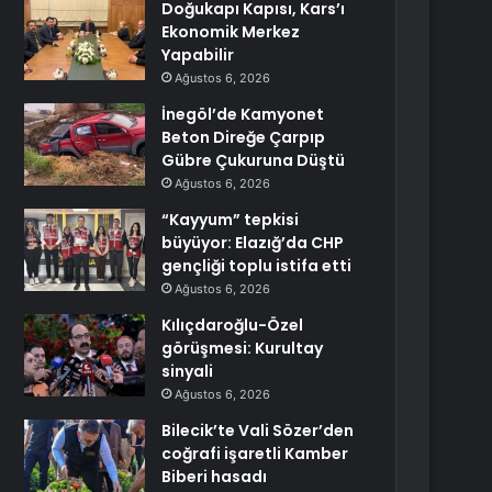
Doğukapı Kapısı, Kars’ı
Ekonomik Merkez
Yapabilir
Ağustos 6, 2026
İnegöl’de Kamyonet
Beton Direğe Çarpıp
Gübre Çukuruna Düştü
Ağustos 6, 2026
“Kayyum” tepkisi
büyüyor: Elazığ’da CHP
gençliği toplu istifa etti
Ağustos 6, 2026
Kılıçdaroğlu-Özel
görüşmesi: Kurultay
sinyali
Ağustos 6, 2026
Bilecik’te Vali Sözer’den
coğrafi işaretli Kamber
Biberi hasadı