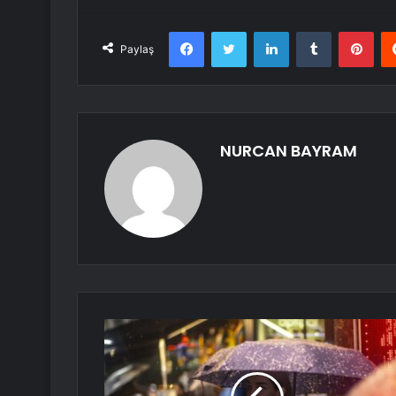
Facebook
Twitter
LinkedIn
Tumblr
Pint
Paylaş
NURCAN BAYRAM