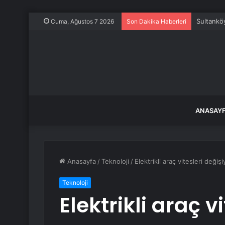
Sultankö
Cuma, Ağustos 7 2026
Son Dakika Haberleri
ANASAY
Anasayfa
/
Teknoloji
/
Elektrikli araç vitesleri deği
Teknoloji
Elektrikli araç v