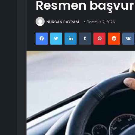
Resmen başvuru
NURCAN BAYRAM
Temmuz 7, 2026
Facebook
Twitter
LinkedIn
Tumblr
Pinterest
Reddit