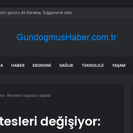
y’ün gururu Ali Karakaş Tuğgeneral oldu
FA
HABER
EKONOMI
SAĞLIK
TEKNOLOJI
YAŞAM
şiyor: Resmen başvuru yapıldı
itesleri değişiyor: