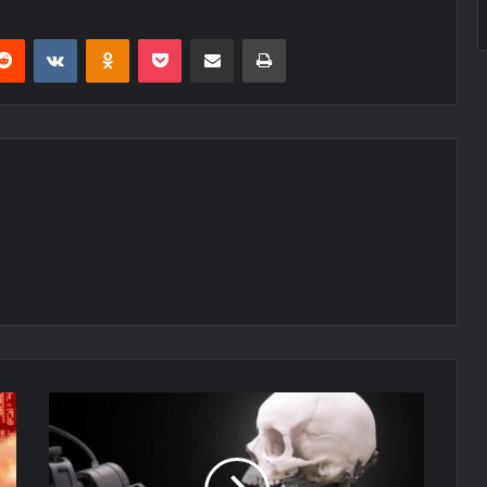
erest
Reddit
VKontakte
Odnoklassniki
Pocket
E-Posta ile paylaş
Yazdır