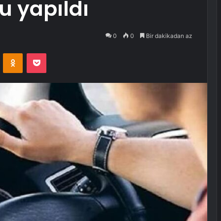
 yapıldı
0
0
Bir dakikadan az
VKontakte
Odnoklassniki
Pocket