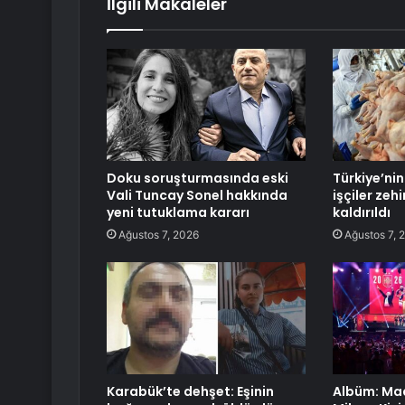
İlgili Makaleler
Doku soruşturmasında eski
Türkiye’ni
Vali Tuncay Sonel hakkında
işçiler zeh
yeni tutuklama kararı
kaldırıldı
Ağustos 7, 2026
Ağustos 7, 
Karabük’te dehşet: Eşinin
Albüm: Mad