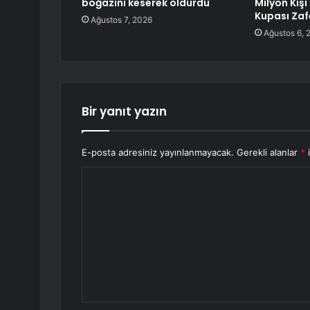
boğazını keserek öldürdü
Milyon Kiş
Kupası Zafe
Ağustos 7, 2026
Ağustos 6, 
Bir yanıt yazın
E-posta adresiniz yayınlanmayacak.
Gerekli alanlar
*
i
Y
o
r
u
m
*