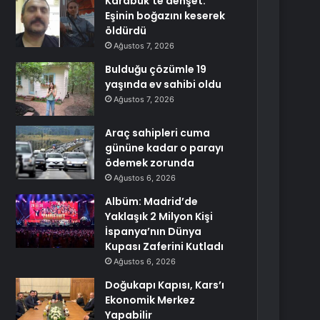
Karabük’te dehşet:
Eşinin boğazını keserek
öldürdü
Ağustos 7, 2026
Bulduğu çözümle 19
yaşında ev sahibi oldu
Ağustos 7, 2026
Araç sahipleri cuma
gününe kadar o parayı
ödemek zorunda
Ağustos 6, 2026
Albüm: Madrid’de
Yaklaşık 2 Milyon Kişi
İspanya’nın Dünya
Kupası Zaferini Kutladı
Ağustos 6, 2026
Doğukapı Kapısı, Kars’ı
Ekonomik Merkez
Yapabilir