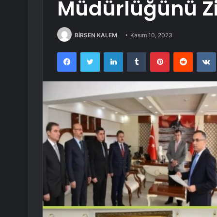
Müdürlüğünü Ziy
BİRSEN KALEM
Kasım 10, 2023
Facebook
Twitter
LinkedIn
Tumblr
Pinterest
Reddit