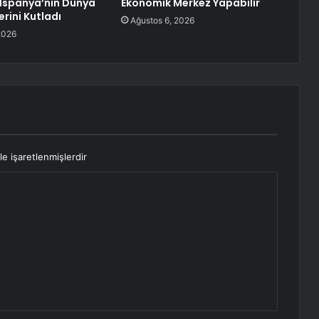
i İspanya’nın Dünya
Ekonomik Merkez Yapabilir
rini Kutladı
Ağustos 6, 2026
2026
le işaretlenmişlerdir