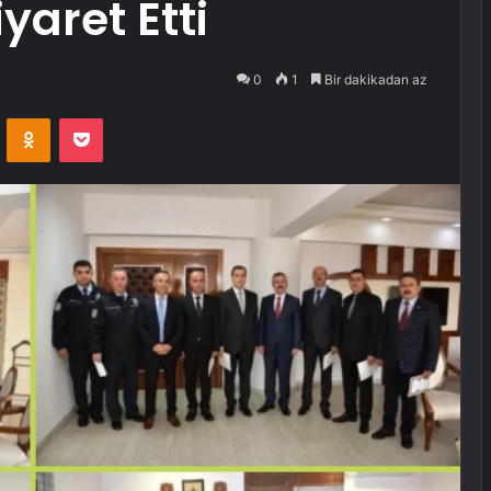
aret Etti
0
1
Bir dakikadan az
VKontakte
Odnoklassniki
Pocket