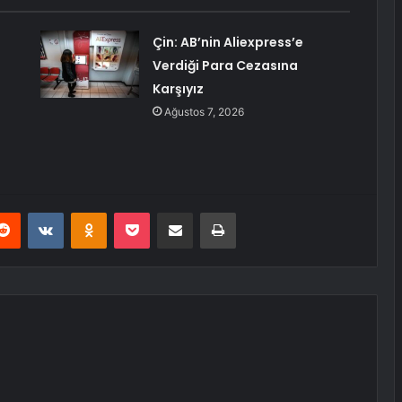
Çin: AB’nin Aliexpress’e
Verdiği Para Cezasına
Karşıyız
Ağustos 7, 2026
erest
Reddit
VKontakte
Odnoklassniki
Pocket
E-Posta ile paylaş
Yazdır