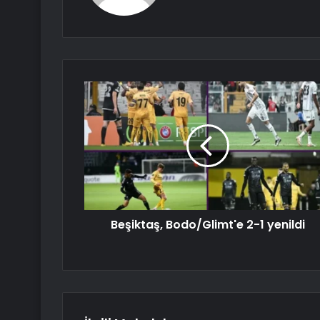
Beşiktaş, Bodo/Glimt'e 2-1 yenildi