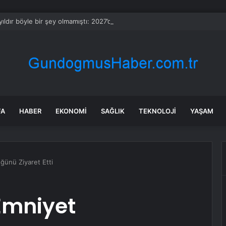
ıldır böyle bir şey olmamıştı: 2027’de dünya için kritik süreç başlıyor
FA
HABER
EKONOMI
SAĞLIK
TEKNOLOJI
YAŞAM
ğünü Ziyaret Etti
 Emniyet