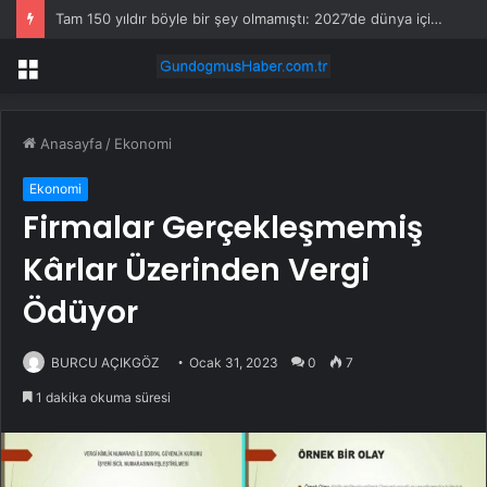
Tam 150 yıldır böyle bir şey olmamıştı: 2027’de dünya için kritik süreç başlıyor
Menü
Anasayfa
/
Ekonomi
Ekonomi
Firmalar Gerçekleşmemiş
Kârlar Üzerinden Vergi
Ödüyor
BURCU AÇIKGÖZ
Ocak 31, 2023
0
7
1 dakika okuma süresi