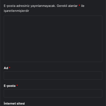
E-posta adresiniz yayınlanmayacak.
Gerekli alanlar
*
ile
işaretlenmişlerdir
Y
o
r
u
m
*
Ad
*
E-posta
*
İnternet sitesi