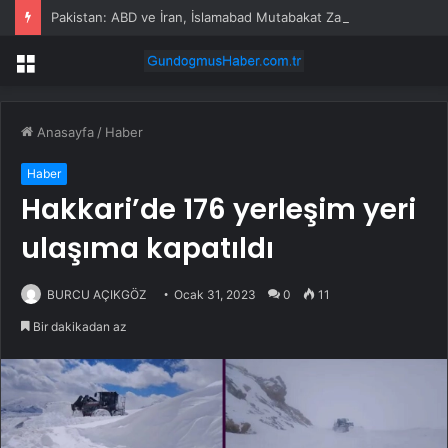
Pakistan: ABD ve İran, İslamabad Mutabakat Zaptı’na geri dönmeli
Menü
Anasayfa
/
Haber
Haber
Hakkari’de 176 yerleşim yeri
ulaşıma kapatıldı
BURCU AÇIKGÖZ
Ocak 31, 2023
0
11
Bir dakikadan az