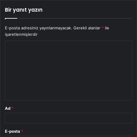
Bir yanıt yazın
E-posta adresiniz yayınlanmayacak.
Gerekli alanlar
*
ile
işaretlenmişlerdir
Y
o
r
u
m
*
Ad
*
E-posta
*