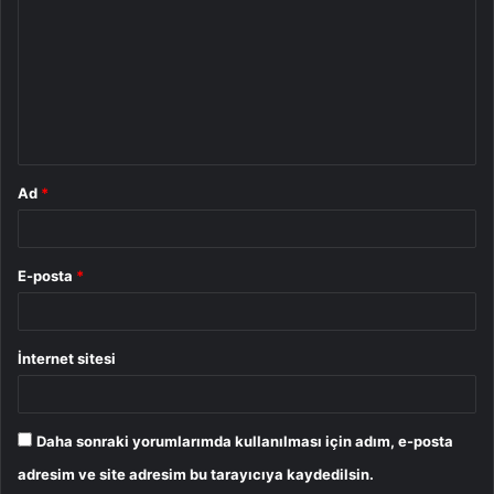
r
u
m
*
Ad
*
E-posta
*
İnternet sitesi
Daha sonraki yorumlarımda kullanılması için adım, e-posta
adresim ve site adresim bu tarayıcıya kaydedilsin.