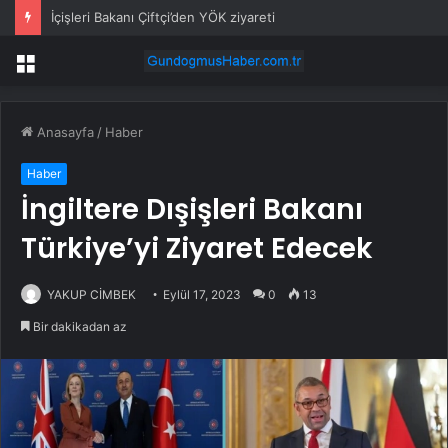
İçişleri Bakanı Çiftçi’den YÖK ziyareti
Menü
Anasayfa
/
Haber
Haber
İngiltere Dışişleri Bakanı
Türkiye’yi Ziyaret Edecek
YAKUP CİMBEK
Eylül 17, 2023
0
13
Bir dakikadan az