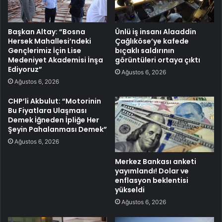
Başkan Altay: “Bosna
Ünlü iş insanı Alaaddin
Hersek Mahallesi’ndeki
Çağlıköse’ye kafede
Gençlerimiz İçin Lise
bıçaklı saldırının
Medeniyet Akademisi İnşa
görüntüleri ortaya çıktı
Ediyoruz”
Ağustos 6, 2026
Ağustos 6, 2026
CHP’li Akbulut: “Motorinin
Bu Fiyatlara Ulaşması
Demek İğneden İpliğe Her
Şeyin Pahalanması Demek”
Ağustos 6, 2026
Merkez Bankası anketi
yayımlandı! Dolar ve
enflasyon beklentisi
yükseldi
Ağustos 6, 2026