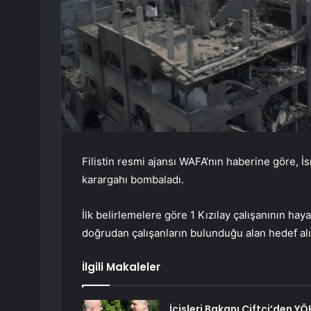
Filistin resmi ajansı WAFA’nın haberine göre, İs
karargahı bombaladı.
İlk belirlemelere göre 1 Kızılay çalışanının haya
doğrudan çalışanların bulunduğu alan hedef alı
İlgili Makaleler
İçişleri Bakanı Çiftçi’den YÖ