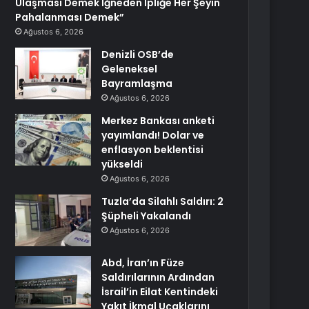
Ulaşması Demek İğneden İpliğe Her Şeyin
Pahalanması Demek”
Ağustos 6, 2026
Denizli OSB’de
Geleneksel
Bayramlaşma
Ağustos 6, 2026
Merkez Bankası anketi
yayımlandı! Dolar ve
enflasyon beklentisi
yükseldi
Ağustos 6, 2026
Tuzla’da Silahlı Saldırı: 2
Şüpheli Yakalandı
Ağustos 6, 2026
Abd, İran’ın Füze
Saldırılarının Ardından
İsrail’in Eilat Kentindeki
Yakıt İkmal Uçaklarını