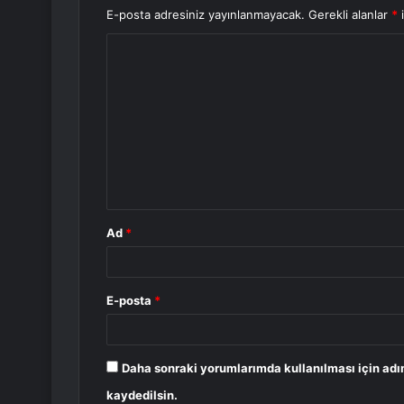
E-posta adresiniz yayınlanmayacak.
Gerekli alanlar
*
i
Y
o
r
u
m
*
Ad
*
E-posta
*
Daha sonraki yorumlarımda kullanılması için adı
kaydedilsin.