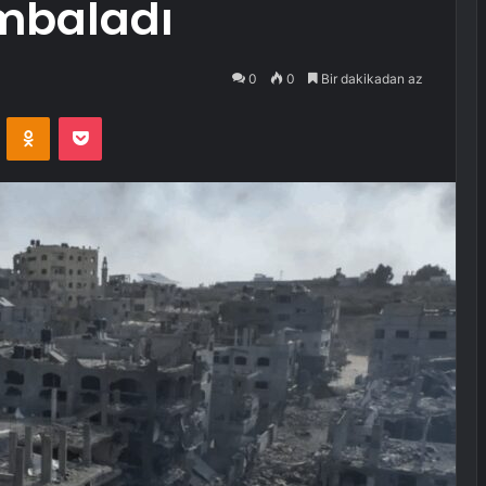
mbaladı
0
0
Bir dakikadan az
VKontakte
Odnoklassniki
Pocket