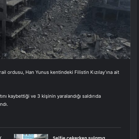
rail ordusu, Han Yunus kentindeki Filistin Kızılay’ına ait
tını kaybettiği ve 3 kişinin yaralandığı saldırıda
ndı.
K
Selfie çekerken sulama