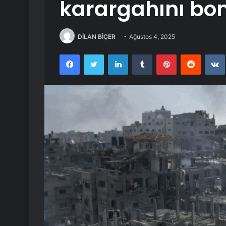
karargahını bo
DİLAN BİÇER
Ağustos 4, 2025
Facebook
Twitter
LinkedIn
Tumblr
Pinterest
Reddit