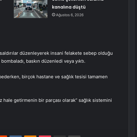
kanalına düştü
Ağustos 6, 2026
 saldırılar düzenleyerek insani felakete sebep olduğu
bombaladı, baskın düzenledi veya yıktı.
aybederken, birçok hastane ve sağlık tesisi tamamen
maz hale getirmenin bir parçası olarak” sağlık sistemini
erest
Reddit
VKontakte
Odnoklassniki
Pocket
E-Posta ile paylaş
Yazdır