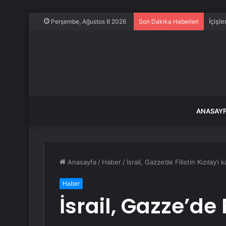
İçişl
Perşembe, Ağustos 6 2026
Son Dakika Haberleri
ANASAY
Anasayfa
/
Haber
/
İsrail, Gazze’de Filistin Kızılay’
Haber
İsrail, Gazze’de F