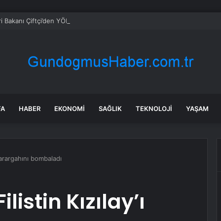
eri Bakanı Çiftçi’den YÖK ziyareti
FA
HABER
EKONOMI
SAĞLIK
TEKNOLOJI
YAŞAM
ı karargahını bombaladı
ilistin Kızılay’ı