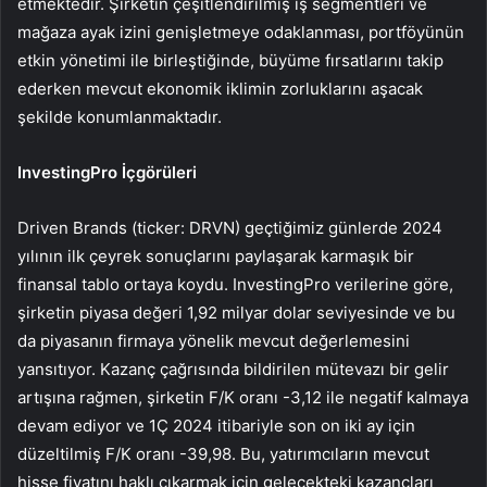
etmektedir. Şirketin çeşitlendirilmiş iş segmentleri ve
mağaza ayak izini genişletmeye odaklanması, portföyünün
etkin yönetimi ile birleştiğinde, büyüme fırsatlarını takip
ederken mevcut ekonomik iklimin zorluklarını aşacak
şekilde konumlanmaktadır.
InvestingPro İçgörüleri
Driven Brands (ticker: DRVN) geçtiğimiz günlerde 2024
yılının ilk çeyrek sonuçlarını paylaşarak karmaşık bir
finansal tablo ortaya koydu. InvestingPro verilerine göre,
şirketin piyasa değeri 1,92 milyar dolar seviyesinde ve bu
da piyasanın firmaya yönelik mevcut değerlemesini
yansıtıyor. Kazanç çağrısında bildirilen mütevazı bir gelir
artışına rağmen, şirketin F/K oranı -3,12 ile negatif kalmaya
devam ediyor ve 1Ç 2024 itibariyle son on iki ay için
düzeltilmiş F/K oranı -39,98. Bu, yatırımcıların mevcut
hisse fiyatını haklı çıkarmak için gelecekteki kazançları