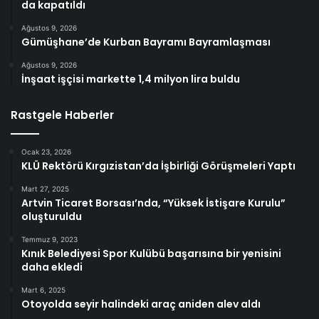
da kapatıldı
Ağustos 9, 2026
Gümüşhane’de Kurban Bayramı Bayramlaşması
Ağustos 9, 2026
İnşaat işçisi markette 1,4 milyon lira buldu
Rastgele Haberler
Ocak 23, 2026
KLÜ Rektörü Kırgızistan’da İşbirliği Görüşmeleri Yaptı
Mart 27, 2025
Artvin Ticaret Borsası’nda, “Yüksek İstişare Kurulu”
oluşturuldu
Temmuz 9, 2023
Kınık Belediyesi Spor Kulübü başarısına bir yenisini
daha ekledi
Mart 6, 2025
Otoyolda seyir halindeki araç aniden alev aldı