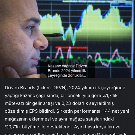
Driven Brands (ticker: DRVN), 2024 yılının ilk çeyreğinde
yaptığı kazanç çağrısında, bir önceki yıla göre %1,7’lik
mütevazı bir gelir artışı ve 0,23 dolarlık seyreltilmiş
düzeltilmiş EPS bildirdi. Şirketin performansı, 144 net yeni
mağazanın eklenmesi ve aynı mağaza satışlarındaki
%0,7’lik büyüme ile desteklendi. Aşırı hava koşulları ve
devam eden enflasyonist baskılara rağmen Driven Brands,