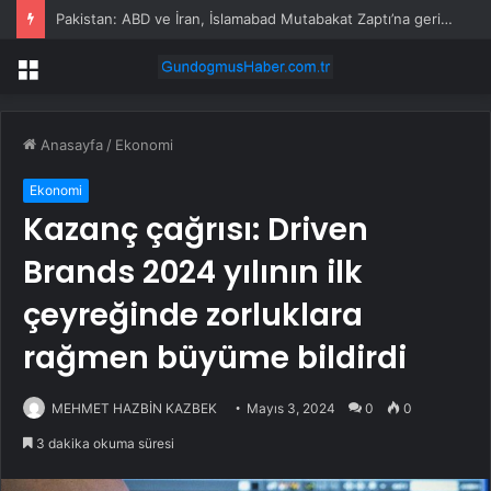
Pakistan: ABD ve İran, İslamabad Mutabakat Zaptı’na geri dönmeli
Menü
Anasayfa
/
Ekonomi
Ekonomi
Kazanç çağrısı: Driven
Brands 2024 yılının ilk
çeyreğinde zorluklara
rağmen büyüme bildirdi
MEHMET HAZBİN KAZBEK
Mayıs 3, 2024
0
0
3 dakika okuma süresi