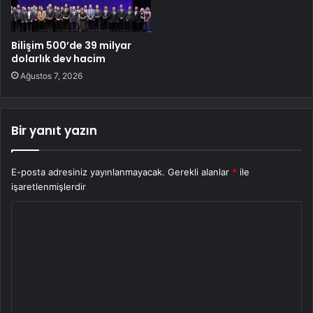
Bilişim 500’de 39 milyar
dolarlık dev hacim
Ağustos 7, 2026
Bir yanıt yazın
E-posta adresiniz yayınlanmayacak.
Gerekli alanlar
*
ile
işaretlenmişlerdir
Y
o
r
u
m