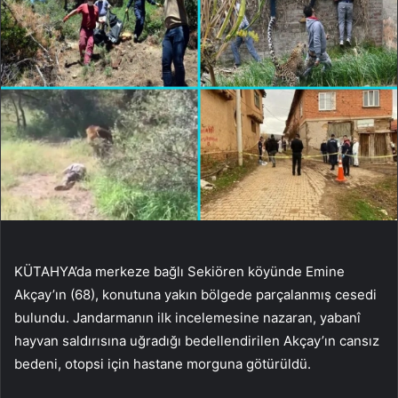
KÜTAHYA’da merkeze bağlı Sekiören köyünde Emine
Akçay’ın (68), konutuna yakın bölgede parçalanmış cesedi
bulundu. Jandarmanın ilk incelemesine nazaran, yabanî
hayvan saldırısına uğradığı bedellendirilen Akçay’ın cansız
bedeni, otopsi için hastane morguna götürüldü.