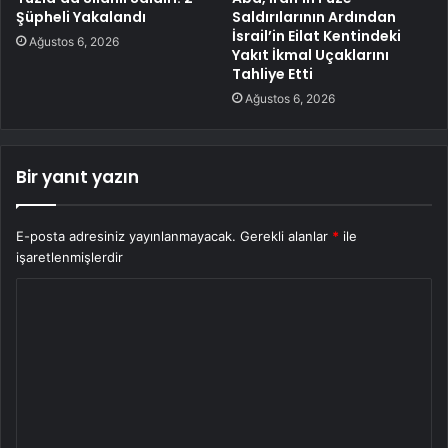
Şüpheli Yakalandı
Saldırılarının Ardından
İsrail’in Eilat Kentindeki
Ağustos 6, 2026
Yakıt İkmal Uçaklarını
Tahliye Etti
Ağustos 6, 2026
Bir yanıt yazın
E-posta adresiniz yayınlanmayacak.
Gerekli alanlar
*
ile
işaretlenmişlerdir
Y
o
r
u
m
*