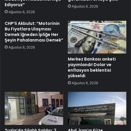
Ediyoruz”
Ağustos 6, 2026
Ağustos 6, 2026
CHP’li Akbulut: “Motorinin
Bu Fiyatlara Ulaşması
Demek İğneden İpliğe Her
Şeyin Pahalanması Demek”
Ağustos 6, 2026
Merkez Bankası anketi
yayımlandı! Dolar ve
enflasyon beklentisi
yükseldi
Ağustos 6, 2026
Tuzla’da Silahlı Saldırı: 2
Abd, İran’ın Füze