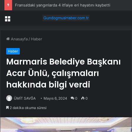
Fransa’daki yangınlarda 4 itfaiye eri hayatını kaybetti
Menü
Anasayfa
/
Haber
Haber
Marmaris Belediye Başkanı
Acar Ünlü, çalışmaları
hakkında bilgi verdi
ÜMİT SAVĞA
Mayıs 6, 2024
0
0
2 dakika okuma süresi