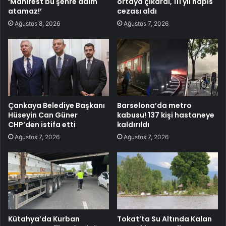
‘Manifest bu şehre adım
ortaya çıkardı, 111 yıl hapis
atamaz!’
cezası aldı
Ağustos 8, 2026
Ağustos 7, 2026
Çankaya Belediye Başkanı
Barselona’da metro
Hüseyin Can Güner
kabusu! 137 kişi hastaneye
CHP’den istifa etti
kaldırıldı
Ağustos 7, 2026
Ağustos 7, 2026
Kütahya’da Kurban
Tokat’ta Su Altında Kalan