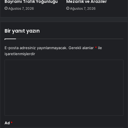
Bayramı Trafik Yoğunluğu
Mezarlık ve Araziler
Ağustos 7, 2026
Ağustos 7, 2026
Bir yanıt yazın
E-posta adresiniz yayınlanmayacak.
Gerekli alanlar
*
ile
işaretlenmişlerdir
Y
o
r
u
m
*
Ad
*