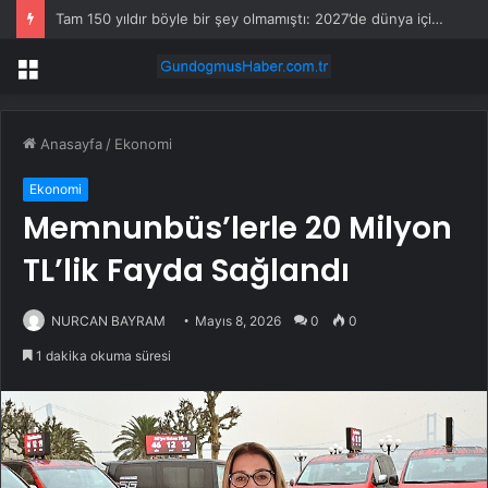
Tam 150 yıldır böyle bir şey olmamıştı: 2027’de dünya için kritik süreç başlıyor
Menü
Anasayfa
/
Ekonomi
Ekonomi
Memnunbüs’lerle 20 Milyon
TL’lik Fayda Sağlandı
NURCAN BAYRAM
Mayıs 8, 2026
0
0
1 dakika okuma süresi