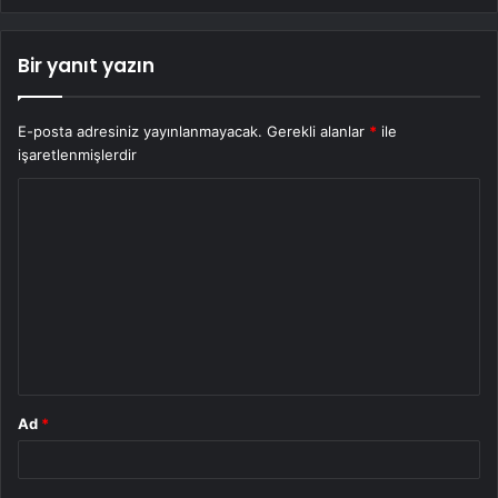
Bir yanıt yazın
E-posta adresiniz yayınlanmayacak.
Gerekli alanlar
*
ile
işaretlenmişlerdir
Y
o
r
u
m
*
Ad
*