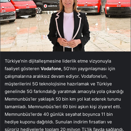
Türkiye’nin dijitalleşmesine liderlik etme vizyonuyla
faaliyet gösteren
Vodafone,
5G’nin yaygınlaşması için
çalışmalarına aralıksız devam ediyor. Vodafone’un,
müşterilerini 5G teknolojisine hazırlamak ve Türkiye
genelinde 5G farkındalığı yaratmak amacıyla yola çıkardığı
Memnunbüs’ler yaklaşık 50 bin km yol kat ederek turunu
tamamladı. Memnunbüs’leri 60 bini aşkın kişi ziyaret etti.
Memnunbüs’lerde 40 günlük seyahat boyunca 11 bin
hediye kuponu dağıtıldı. Sunulan indirim fırsatları ve
sürpriz hediyelerle toplam 20 milyon TL’lik fayda sağlandı.