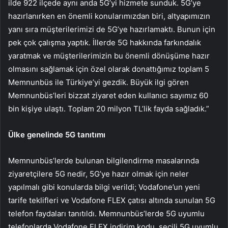
ilde 922 ilçede aynı anda 5G’yi hizmete sunduk. 5G’ye
hazırlanırken en önemli konularımızdan biri, altyapımızın
yanı sıra müşterilerimizi de 5G’ye hazırlamaktı. Bunun için
pek çok çalışma yaptık. İllerde 5G hakkında farkındalık
yaratmak ve müşterilerimizin bu önemli dönüşüme hazır
olmasını sağlamak için özel olarak donattığımız toplam 5
Memnunbüs ile Türkiye’yi gezdik. Büyük ilgi gören
Memnunbüs’leri bizzat ziyaret eden kullanıcı sayımız 60
bin kişiye ulaştı. Toplam 20 milyon TL’lik fayda sağladık.”
Ülke genelinde 5G tanıtımı
Memnunbüs’lerde bulunan bilgilendirme masalarında
ziyaretçilere 5G nedir, 5G’ye hazır olmak için neler
yapılmalı gibi konularda bilgi verildi; Vodafone’un yeni
tarife teklifleri ve Vodafone FLEX çatısı altında sunulan 5G
telefon faydaları tanıtıldı. Memnunbüs’lerde 5G uyumlu
telefonlarda Vodafone FLEX indirim kodu, seçili 5G uyumlu