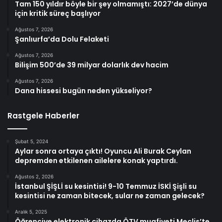
Tam 150 yıldır böyle bir şey olmamıştı: 2027’de dünya
için kritik süreç başlıyor
Ağustos 7, 2026
Şanlıurfa’da Dolu Felaketi
Ağustos 7, 2026
Bilişim 500’de 39 milyar dolarlık dev hacim
Ağustos 7, 2026
Dana hissesi bugün neden yükseliyor?
Rastgele Haberler
Şubat 5, 2024
Aylar sonra ortaya çıktı! Oyuncu Ali Burak Ceylan
depremden etkilenen ailelere konak yaptırdı.
Ağustos 2, 2026
İstanbul ŞİŞLİ su kesintisi! 9-10 Temmuz İSKİ Şişli su
kesintisi ne zaman bitecek, sular ne zaman gelecek?
Aralık 5, 2025
Öğrenciye elektronik cihazda ÖTV muafiyeti Meclis’te