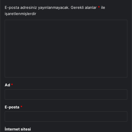
E-posta adresiniz yayınlanmayacak.
Gerekli alanlar
*
ile
işaretlenmişlerdir
Y
o
r
u
m
*
Ad
*
E-posta
*
İnternet sitesi