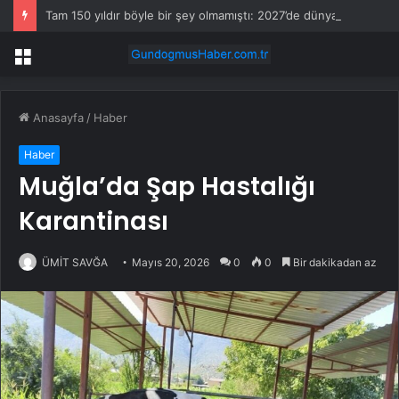
Tam 150 yıldır böyle bir şey olmamıştı: 2027’de dünya için kritik süreç başlıyor
Menü
Anasayfa
/
Haber
Haber
Muğla’da Şap Hastalığı
Karantinası
ÜMİT SAVĞA
Mayıs 20, 2026
0
0
Bir dakikadan az