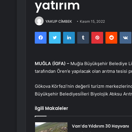
yatırım
YAKUP CİMBEK
Kasım 15, 2022
Facebook
Twitter
LinkedIn
Tumblr
Pinterest
Reddit
MUĞLA (İGFA) –
Muğla Büyükşehir Belediye Lid
tarafından Ören’e yapılacak olan arıtma tesisi pr
Gökova Körfezi’nin değerli turizm merkezlerind
Büyükşehir Belediyesiİleri Biyolojik Atıksu Arı
İlgili Makaleler
Van’da Yıldırım 30 Hayvanı