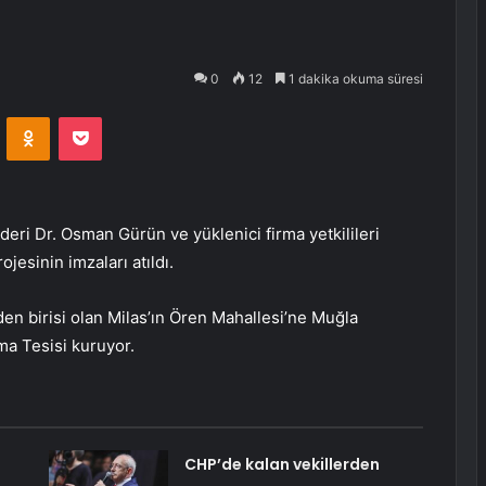
0
12
1 dakika okuma süresi
VKontakte
Odnoklassniki
Pocket
eri Dr. Osman Gürün ve yüklenici firma yetkilileri
ojesinin imzaları atıldı.
en birisi olan Milas’ın Ören Mahallesi’ne Muğla
tma Tesisi kuruyor.
CHP’de kalan vekillerden