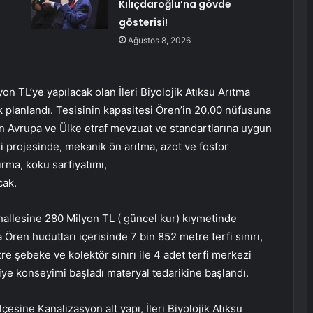
Kılıçdaroğlu’na gövde
gösterisi!
Ağustos 8, 2026
n TL’ye yapılacak olan İleri Biyolojik Atıksu Arıtma
 planlandı. Tesisinin kapasitesi Ören’in 20.00 nüfusuna
nin Avrupa ve Ülke etraf mevzuat ve standartlarına uygun
si projesinde, mekanik ön arıtma, azot ve fosfor
ırma, koku sarfiyatımı,
cak.
allesine 280 Milyon TL ( güncel kur) kıymetinde
Ören hudutları içerisinde 7 bin 852 metre terfi sınırı,
re şebeke ve kolektör sınırı ile 4 adet terfi merkezi
tiye konseyimi başladı materyal tedarikine başlandı.
esine Kanalizasyon alt yapı, İleri Biyolojik Atıksu