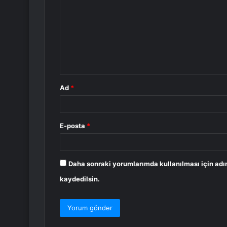
r
u
m
*
Ad
*
E-posta
*
Daha sonraki yorumlarımda kullanılması için adı
kaydedilsin.