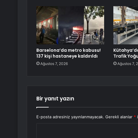
Barselona’da metro kabusu!
Kütahya’d
137 kişi hastaneye kaldırıldı
Trafik Yoğ
Ağustos 7, 2026
Ağustos 7, 
Bir yanıt yazın
E-posta adresiniz yayınlanmayacak.
Gerekli alanlar
*
i
Y
o