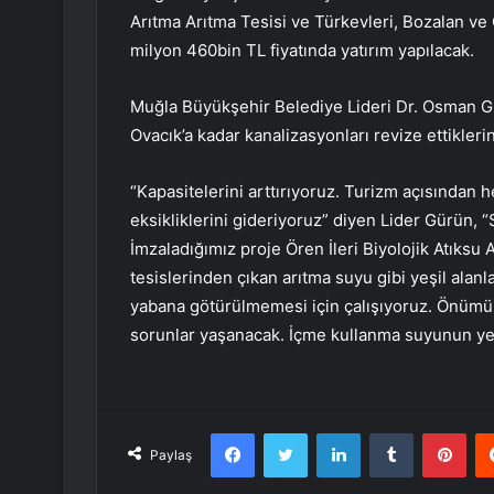
Arıtma Arıtma Tesisi ve Türkevleri, Bozalan v
milyon 460bin TL fiyatında yatırım yapılacak.
Muğla Büyükşehir Belediye Lideri Dr. Osman G
Ovacık’a kadar kanalizasyonları revize ettiklerin
“Kapasitelerini arttırıyoruz. Turizm açısından 
eksikliklerini gideriyoruz” diyen Lider Gürün, “S
İmzaladığımız proje Ören İleri Biyolojik Atıksu
tesislerinden çıkan arıtma suyu gibi yeşil alanl
yabana götürülmemesi için çalışıyoruz. Önümüzde
sorunlar yaşanacak. İçme kullanma suyunun yeş
Facebook
Twitter
LinkedIn
Tumblr
Pint
Paylaş