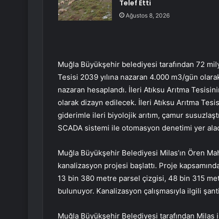
Telef Etti
Ağustos 8, 2026
Muğla Büyükşehir belediyesi tarafından 72 milyo
Tesisi 2039 yılına nazaran 4.000 m3/gün olarak
nazaran hesaplandı. İleri Atıksu Arıtma Tesisi
olarak dizayn edilecek. İleri Atıksu Arıtma Tesi
giderimle ileri biyolojik arıtım, çamur susuzlaşt
SCADA sistemi ile otomasyon denetimi yer ala
Muğla Büyükşehir Belediyesi Milas’ın Ören Mah
kanalizasyon projesi başlattı. Proje kapsamında 
13 bin 380 metre parsel çizgisi, 48 bin 315 met
bulunuyor. Kanalizasyon çalışmasıyla ilgili şan
Muğla Büyükşehir Belediyesi tarafından Milas ilç