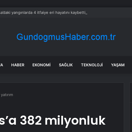
a’daki yangınlarda 4 itfaiye eri hayatını kaybetti
FA
HABER
EKONOMI
SAĞLIK
TEKNOLOJI
YAŞAM
 yatırım
s’a 382 milyonluk