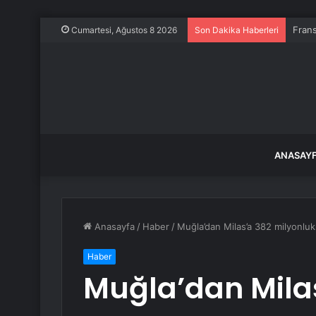
Frans
Cumartesi, Ağustos 8 2026
Son Dakika Haberleri
ANASAY
Anasayfa
/
Haber
/
Muğla’dan Milas’a 382 milyonluk
Haber
Muğla’dan Mila