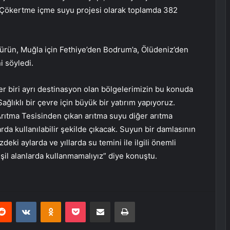
e Çökertme içme suyu projesi olarak toplamda 382
ürün, Muğla için Fethiye’den Bodrum’a, Ölüdeniz’den
i söyledi.
her biri ayrı destinasyon olan bölgelerimizin bu konuda
ağlıklı bir çevre için büyük bir yatırım yapıyoruz.
 Arıtma Tesisinden çıkan arıtma suyu diğer arıtma
arda kullanılabilir şekilde çıkacak. Suyun bir damlasının
ki aylarda ve yıllarda su temini ile ilgili önemli
il alanlarda kullanmamalıyız” diye konuştu.
erest
Reddit
VKontakte
Odnoklassniki
Pocket
E-Posta ile paylaş
Yazdır