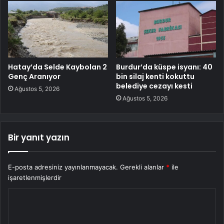
Hatay’da Selde Kaybolan 2
Burdur’da küspe isyanı: 40
Genç Aranıyor
bin silaj kenti kokuttu
belediye cezayı kesti
Ağustos 5, 2026
Ağustos 5, 2026
Bir yanıt yazın
E-posta adresiniz yayınlanmayacak.
Gerekli alanlar
*
ile
işaretlenmişlerdir
Y
o