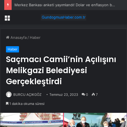
Merkez Bankası anketi yayımlandı! Dolar ve enflasyon beklentisi yükseldi
Menü
Anasayfa
/
Haber
Haber
Saçmacı Camii’nin Açılışını
Melikgazi Belediyesi
Gerçekleştirdi
BURCU AÇIKGÖZ
Temmuz 23, 2023
0
7
1 dakika okuma süresi