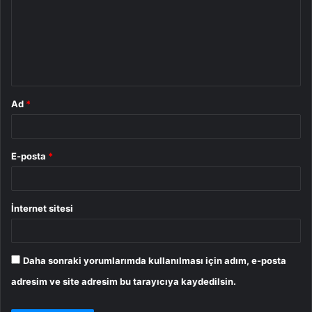
r
u
m
*
Ad
*
E-posta
*
İnternet sitesi
Daha sonraki yorumlarımda kullanılması için adım, e-posta
adresim ve site adresim bu tarayıcıya kaydedilsin.