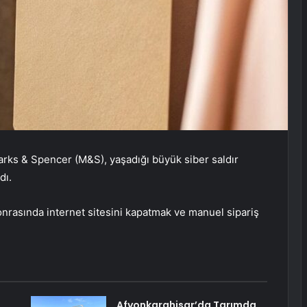
arks & Spencer (M&S), yaşadığı büyük siber saldır
dı.
sonrasında internet sitesini kapatmak ve manuel sipariş
Afyonkarahisar’da Tarımda