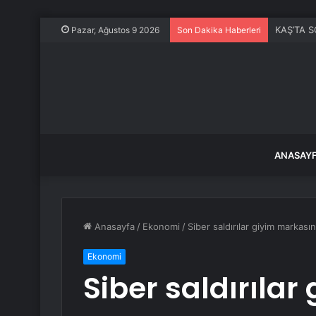
KAŞ’TA SO
Pazar, Ağustos 9 2026
Son Dakika Haberleri
ANASAY
Anasayfa
/
Ekonomi
/
Siber saldırılar giyim markası
Ekonomi
Siber saldırılar