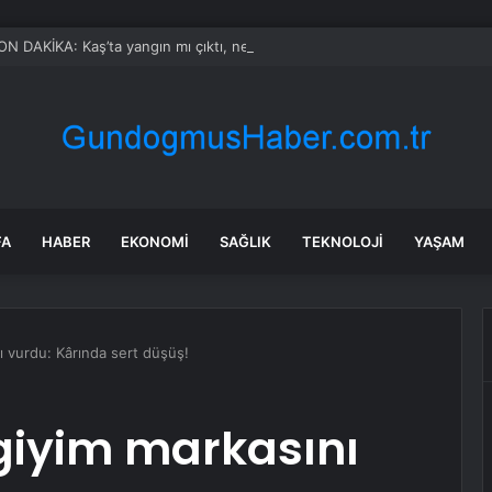
N DAKİKA: Kaş’ta yangın mı çıktı, ne zaman? Antalya Kaş yangın olayı n
FA
HABER
EKONOMI
SAĞLIK
TEKNOLOJI
YAŞAM
nı vurdu: Kârında sert düşüş!
 giyim markasını