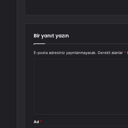
Bir yanıt yazın
E-posta adresiniz yayınlanmayacak.
Gerekli alanlar
*
i
Y
o
r
u
m
*
Ad
*