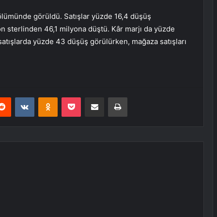
bölümünde görüldü. Satışlar yüzde 16,4 düşüş
n sterlinden 46,1 milyona düştü. Kâr marjı da yüzde
satışlarda yüzde 43 düşüş görülürken, mağaza satışları
erest
Reddit
VKontakte
Odnoklassniki
Pocket
E-Posta ile paylaş
Yazdır