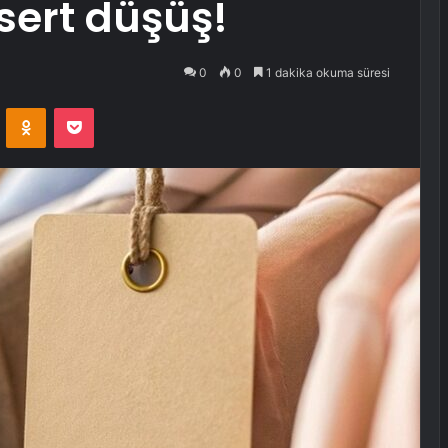
sert düşüş!
0
0
1 dakika okuma süresi
VKontakte
Odnoklassniki
Pocket