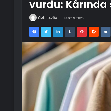
vurdu: Kârında 
ÜMİT SAVĞA
Kasım 9, 2025
Facebook
Twitter
LinkedIn
Tumblr
Pinterest
Reddit