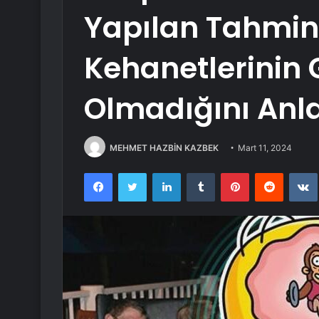
Yapılan Tahmin
Kehanetlerinin 
Olmadığını Anla
MEHMET HAZBİN KAZBEK
Mart 11, 2024
Facebook
Twitter
LinkedIn
Tumblr
Pinterest
Reddit