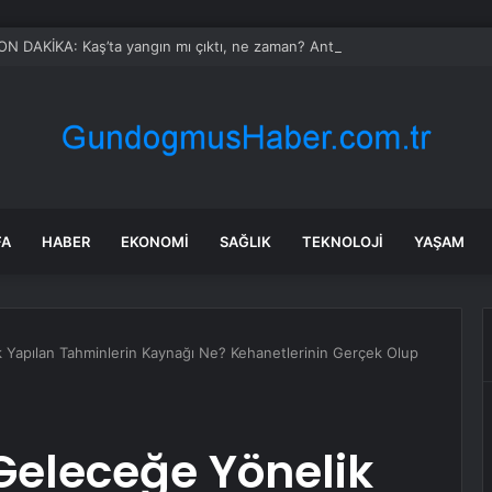
N DAKİKA: Kaş’ta yangın mı çıktı, ne zaman? Antalya Kaş yangın olayı n
FA
HABER
EKONOMI
SAĞLIK
TEKNOLOJI
YAŞAM
 Yapılan Tahminlerin Kaynağı Ne? Kehanetlerinin Gerçek Olup
Geleceğe Yönelik