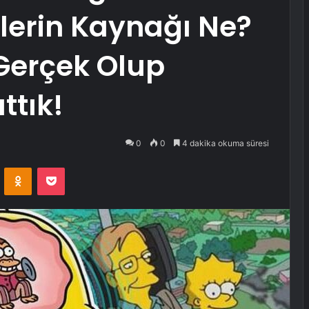
lerin Kaynağı Ne?
Gerçek Olup
ttık!
0
0
4 dakika okuma süresi
VKontakte
Odnoklassniki
Pocket