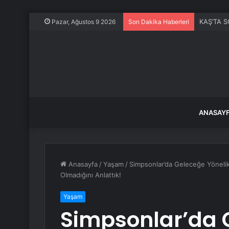
KAŞ’TA SO
Pazar, Ağustos 9 2026
Son Dakika Haberleri
ANASAY
Anasayfa
/
Yaşam
/
Simpsonlar’da Geleceğe Yönelik
Olmadığını Anlattık!
Yaşam
Simpsonlar’da 