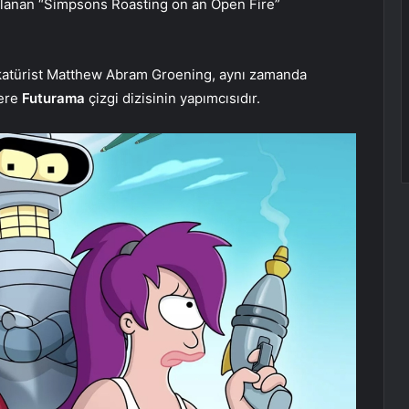
lanan “Simpsons Roasting on an Open Fire”
ikatürist Matthew Abram Groening, aynı zamanda
zere
Futurama
çizgi dizisinin yapımcısıdır.