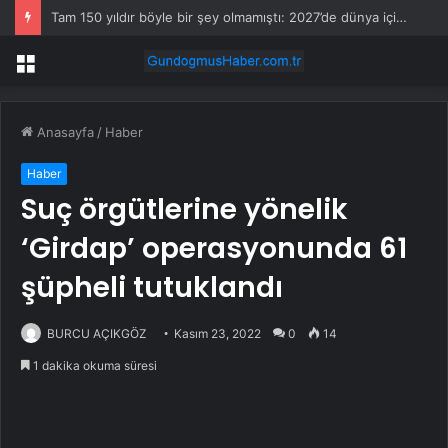
Tam 150 yıldır böyle bir şey olmamıştı: 2027’de dünya için kritik süreç başlıyor
Menü
Anasayfa
/
Haber
Haber
Suç örgütlerine yönelik
‘Girdap’ operasyonunda 61
şüpheli tutuklandı
BURCU AÇIKGÖZ
Kasım 23, 2022
0
14
1 dakika okuma süresi