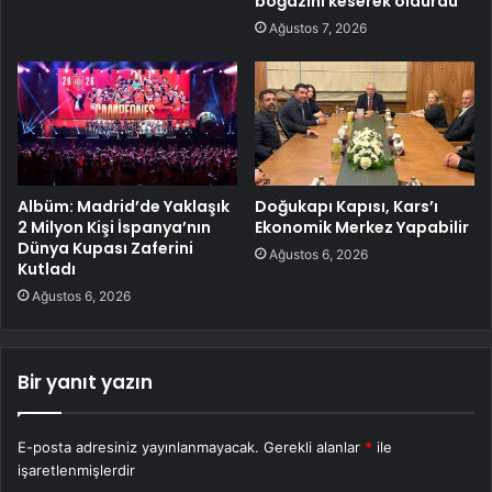
boğazını keserek öldürdü
Ağustos 7, 2026
Albüm: Madrid’de Yaklaşık
Doğukapı Kapısı, Kars’ı
2 Milyon Kişi İspanya’nın
Ekonomik Merkez Yapabilir
Dünya Kupası Zaferini
Ağustos 6, 2026
Kutladı
Ağustos 6, 2026
Bir yanıt yazın
E-posta adresiniz yayınlanmayacak.
Gerekli alanlar
*
ile
işaretlenmişlerdir