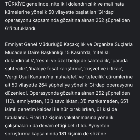
TÜRKİYE genelinde, nitelikli dolandırıcılık ve mali hata
kümelerine yönelik 50 vilayette başlatılan ‘Girdap’
operasyonu kapsamında gözaltına alınan 252 şüpheliden
61’i tutuklandı.
Emniyet Genel Müdürlüğü Kaçakçılık ve Organize Suçlarla
Mücadele Daire Başkanlığı 15 Kasım’da, ‘nitelikli
dolandırıcılık’, ‘resmi ve özel belgede sahtecilik’, ‘parada
sahtecilik’, ‘ihaleye fesat karıştırma’, ‘rüşvet ve irtikap’,
‘Vergi Usul Kanunu’na muhalefet’ ve ‘tefecilik’ cürümlerine
ait 50 vilayette 264 şüpheliye yönelik ‘Girdap’ operasyonu
düzenledi. Operasyonda gözaltına alınan 252 şüpheliden
110’u emniyetten, 13’ü savcılıktan, 3’ü mahkemeden, 65’i
isimli denetim kaidesi ile hür bırakılırken, 61 kişi de
tutuklandı. Firari 12 kişinin yakalanmasına yönelik
çalışmaların da devam ettiği belirtildi. Ayrıyeten
soruşturma kapsamında 181 kişinin de sözüne