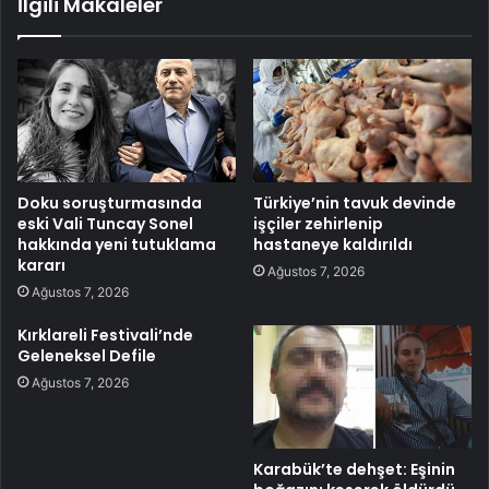
İlgili Makaleler
Doku soruşturmasında
Türkiye’nin tavuk devinde
eski Vali Tuncay Sonel
işçiler zehirlenip
hakkında yeni tutuklama
hastaneye kaldırıldı
kararı
Ağustos 7, 2026
Ağustos 7, 2026
Kırklareli Festivali’nde
Geleneksel Defile
Ağustos 7, 2026
Karabük’te dehşet: Eşinin