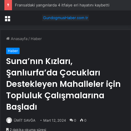
YEDAŞ, Enerjinin Geleceğini Şekillendirecek Genç Yetenekleri Arıyor
Menü
Anasayfa
/
Haber
Haber
Suna’nın Kızları,
Şanlıurfa’da Çocukları
Destekleyen Mahalleler için
Topluluk Çalışmalarına
Başladı
ÜMİT SAVĞA
Mart 12, 2024
0
0
2 dakika okuma süresi