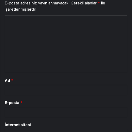
E-posta adresiniz yayınlanmayacak.
Gerekli alanlar
*
ile
işaretlenmişlerdir
Y
o
r
u
m
*
Ad
*
E-posta
*
İnternet sitesi