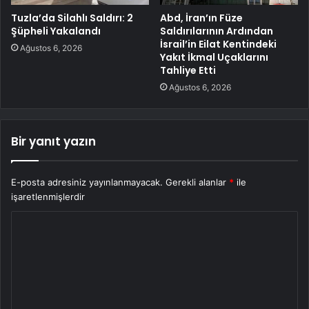
Tuzla’da Silahlı Saldırı: 2
Abd, İran’ın Füze
Şüpheli Yakalandı
Saldırılarının Ardından
İsrail’in Eilat Kentindeki
Ağustos 6, 2026
Yakıt İkmal Uçaklarını
Tahliye Etti
Ağustos 6, 2026
Bir yanıt yazın
E-posta adresiniz yayınlanmayacak.
Gerekli alanlar
*
ile
işaretlenmişlerdir
Y
o
r
u
m