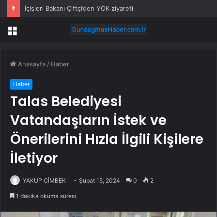
İçişleri Bakanı Çiftçi’den YÖK ziyareti
Menü
Anasayfa
/
Haber
Haber
Talas Belediyesi
Vatandaşların İstek ve
Önerilerini Hızla İlgili Kişilere
İletiyor
YAKUP CİMBEK
Şubat 15, 2024
0
2
1 dakika okuma süresi