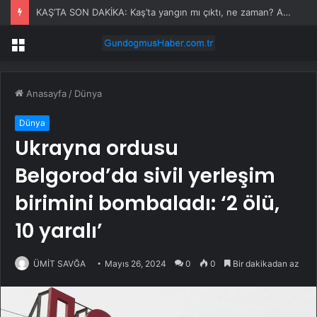
KAŞ’TA SON DAKİKA: Kaş’ta yangın mı çıktı, ne zaman? Antalya Kaş yangın olayı nedir?
Menü
Anasayfa
/
Dünya
Dünya
Ukrayna ordusu
Belgorod’da sivil yerleşim
birimini bombaladı: ‘2 ölü,
10 yaralı’
ÜMİT SAVĞA
Mayıs 26, 2024
0
0
Bir dakikadan az