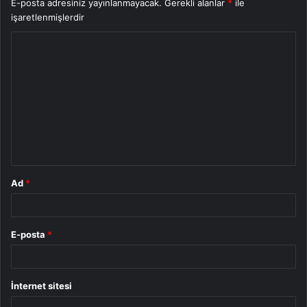
E-posta adresiniz yayınlanmayacak.
Gerekli alanlar
*
ile
işaretlenmişlerdir
Y
o
r
u
m
*
Ad
*
E-posta
*
İnternet sitesi