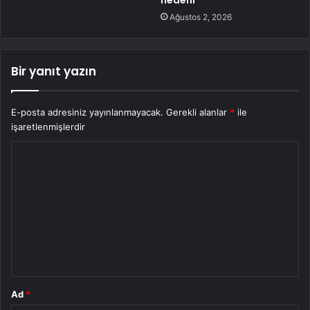
nedeni
Ağustos 2, 2026
Bir yanıt yazın
E-posta adresiniz yayınlanmayacak.
Gerekli alanlar
*
ile
işaretlenmişlerdir
Y
o
r
u
m
*
Ad
*