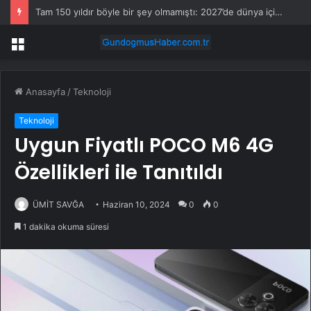
Tam 150 yıldır böyle bir şey olmamıştı: 2027’de dünya için kritik süreç başlıyor
Menü
Anasayfa
/
Teknoloji
Teknoloji
Uygun Fiyatlı POCO M6 4G
Özellikleri ile Tanıtıldı
ÜMİT SAVĞA
Haziran 10, 2024
0
0
1 dakika okuma süresi