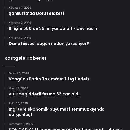
Ağustos 7, 2026
Şanlıurfa’da Dolu Felaketi
Ağustos 7, 2026
Bilişim 500’de 39 milyar dolarlık dev hacim
Ağustos 7, 2026
Dana hissesi bugün neden yükseliyor?
Rastgele Haberler
Ocak 25, 2026
Vangücü Kadın Takımı’nın 1. Lig Hedefi
Mart 16, 2025
ABD’de şiddetli fırtına 33 can aldı
Eylül 14, 2025
İngiltere ekonomik büyümesi Temmuz ayında
durgunlaştı
Temmuz 15, 2026
SON DAKİKA | Uzman çavuş aile katliamı yaptı… 4 kişiyi