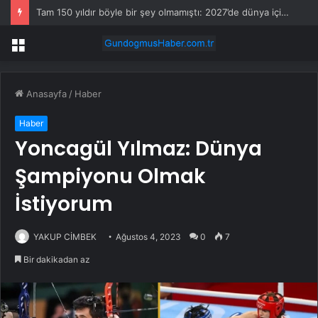
Tam 150 yıldır böyle bir şey olmamıştı: 2027’de dünya için kritik süreç başlıyor
Menü
Anasayfa
/
Haber
Haber
Yoncagül Yılmaz: Dünya
Şampiyonu Olmak
İstiyorum
YAKUP CİMBEK
Ağustos 4, 2023
0
7
Bir dakikadan az