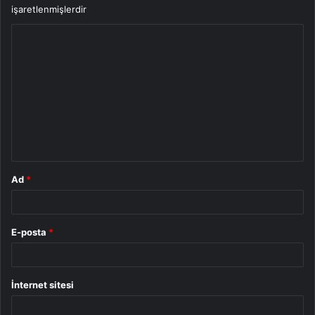
işaretlenmişlerdir
Y
o
r
u
m
*
Ad
*
E-posta
*
İnternet sitesi