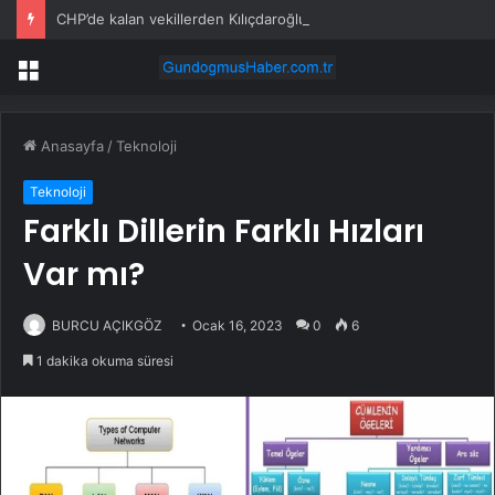
CHP’de kalan vekillerden Kılıçdaroğlu’na gövde gösterisi!
Menü
Anasayfa
/
Teknoloji
Teknoloji
Farklı Dillerin Farklı Hızları
Var mı?
BURCU AÇIKGÖZ
Ocak 16, 2023
0
6
1 dakika okuma süresi