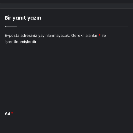
Bir yanıt yazın
E-posta adresiniz yayınlanmayacak.
Gerekli alanlar
*
ile
işaretlenmişlerdir
Y
o
r
u
m
*
Ad
*