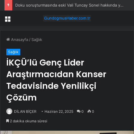
Doku soruşturmasında eski Vali Tuncay Sonel hakkında yeni tutuklama kararı
Menü
Anasayfa
/
Sağlık
Sağlık
İKÇÜ’lü Genç Lider
Araştırmacıdan Kanser
Tedavisinde Yenilikçi
Çözüm
DİLAN BİÇER
Haziran 22, 2025
0
0
2 dakika okuma süresi