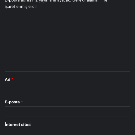
E-posta adresiniz yayınlanmayacak.
Gerekli alanlar
*
ile
işaretlenmişlerdir
Y
o
r
u
m
*
Ad
*
E-posta
*
İnternet sitesi