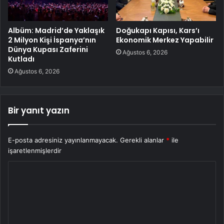
Albüm: Madrid’de Yaklaşık
Doğukapı Kapısı, Kars’ı
2 Milyon Kişi İspanya’nın
Ekonomik Merkez Yapabilir
Dünya Kupası Zaferini
Ağustos 6, 2026
Kutladı
Ağustos 6, 2026
Bir yanıt yazın
E-posta adresiniz yayınlanmayacak.
Gerekli alanlar
*
ile
işaretlenmişlerdir
Y
o
r
u