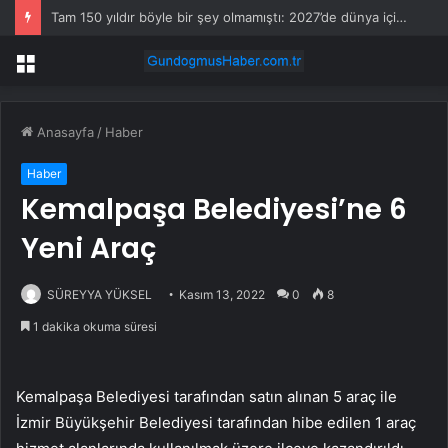
Tam 150 yıldır böyle bir şey olmamıştı: 2027’de dünya için kritik süreç başlıyor
Menü
Anasayfa
/
Haber
Haber
Kemalpaşa Belediyesi’ne 6
Yeni Araç
SÜREYYA YÜKSEL
Kasım 13, 2022
0
8
1 dakika okuma süresi
Kemalpaşa Belediyesi tarafından satın alınan 5 araç ile
İzmir Büyükşehir Belediyesi tarafından hibe edilen 1 araç