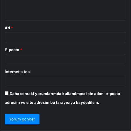
m
*
Ad
*
E-posta
*
İnternet sitesi
Daha sonraki yorumlarımda kullanılması için adım, e-posta
adresim ve site adresim bu tarayıcıya kaydedilsin.