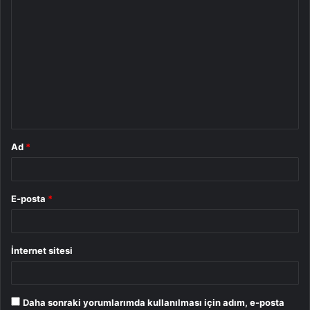
Y
o
r
u
m
*
Ad
*
E-posta
*
İnternet sitesi
Daha sonraki yorumlarımda kullanılması için adım, e-posta