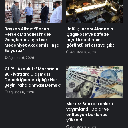
Başkan Altay: “Bosna
Ünlü iş insanı Alaaddin
Hersek Mahallesi’ndeki
Çağlıköse’ye kafede
Gençlerimiz İçin Lise
bıçaklı saldırının
Medeniyet Akademisi İnşa
görüntüleri ortaya çıktı
Ediyoruz”
Ağustos 6, 2026
Ağustos 6, 2026
CHP’li Akbulut: “Motorinin
Bu Fiyatlara Ulaşması
Demek İğneden İpliğe Her
Şeyin Pahalanması Demek”
Ağustos 6, 2026
Merkez Bankası anketi
yayımlandı! Dolar ve
enflasyon beklentisi
yükseldi
Ağustos 6, 2026