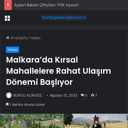
İçişleri Bakanı Çiftçi’den YÖK ziyareti
Menü
Anasayfa
/
Haber
Haber
Malkara’da Kırsal
Mahallelere Rahat Ulaşım
Dönemi Başlıyor
BURCU AÇIKGÖZ
Ağustos 12, 2023
0
7
1 dakika okuma süresi