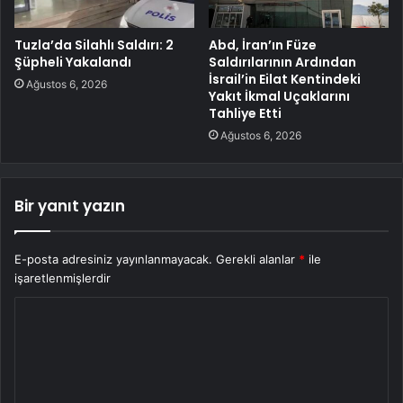
Tuzla’da Silahlı Saldırı: 2
Abd, İran’ın Füze
Şüpheli Yakalandı
Saldırılarının Ardından
İsrail’in Eilat Kentindeki
Ağustos 6, 2026
Yakıt İkmal Uçaklarını
Tahliye Etti
Ağustos 6, 2026
Bir yanıt yazın
E-posta adresiniz yayınlanmayacak.
Gerekli alanlar
*
ile
işaretlenmişlerdir
Y
o
r
u