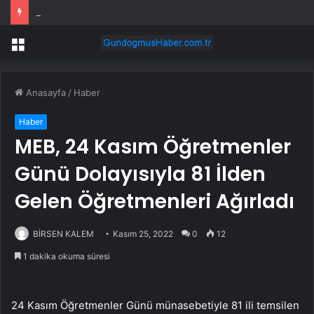
Primo Brands hisseleri neden yükselişte?
Menü
Anasayfa
/
Haber
Haber
MEB, 24 Kasım Öğretmenler
Günü Dolayısıyla 81 İlden
Gelen Öğretmenleri Ağırladı
BİRSEN KALEM
Kasım 25, 2022
0
12
1 dakika okuma süresi
24 Kasım Öğretmenler Günü münasebetiyle 81 ili temsilen