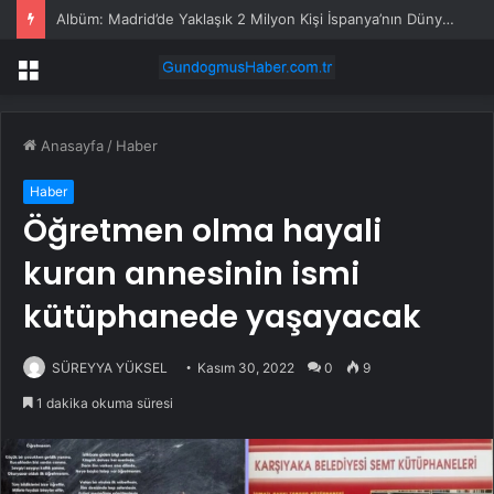
Albüm: Madrid’de Yaklaşık 2 Milyon Kişi İspanya’nın Dünya Kupası Zaferini Kutladı
Menü
Anasayfa
/
Haber
Haber
Öğretmen olma hayali
kuran annesinin ismi
kütüphanede yaşayacak
SÜREYYA YÜKSEL
Kasım 30, 2022
0
9
1 dakika okuma süresi