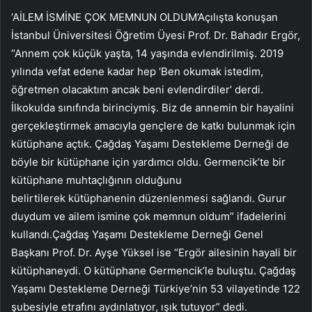
‘AİLEM İSMİNE ÇOK MEMNUN OLDUM’Açılışta konuşan
İstanbul Üniversitesi Öğretim Üyesi Prof. Dr. Bahadır Ergör,
“Annem çok küçük yaşta, 14 yaşında evlendirilmiş. 2019
yılında vefat edene kadar hep ‘Ben okumak istedim,
öğretmen olacaktım ancak beni evlendirdiler’ derdi.
İlkokulda sınıfında birinciymiş. Biz de annemin bir hayalini
gerçekleştirmek amacıyla gençlere de katkı bulunmak için
kütüphane açtık. Çağdaş Yaşamı Destekleme Derneği de
böyle bir kütüphane için yardımcı oldu. Germencik’te bir
kütüphane muhtaçlığının olduğunu
belirtilerek kütüphanenin düzenlenmesi sağlandı. Gurur
duydum ve ailem ismine çok memnun oldum” ifadelerini
kullandı.Çağdaş Yaşamı Destekleme Derneği Genel
Başkanı Prof. Dr. Ayşe Yüksel ise “Ergör ailesinin hayali bir
kütüphaneydi. O kütüphane Germencik’le buluştu. Çağdaş
Yaşamı Destekleme Derneği Türkiye’nin 53 vilayetinde 122
şubesiyle etrafını aydınlatıyor, ışık tutuyor” dedi.