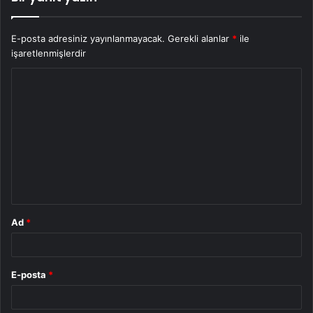
E-posta adresiniz yayınlanmayacak.
Gerekli alanlar
*
ile
işaretlenmişlerdir
Y
o
r
u
m
*
Ad
*
E-posta
*