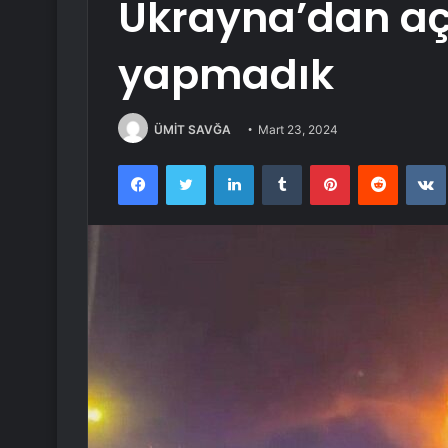
Ukrayna’dan aç
yapmadık
ÜMİT SAVĞA
Mart 23, 2024
Facebook
Twitter
LinkedIn
Tumblr
Pinterest
Reddit