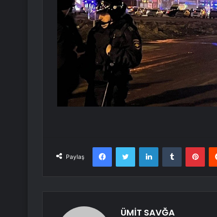
Facebook
Twitter
LinkedIn
Tumblr
Pint
Paylaş
ÜMİT SAVĞA