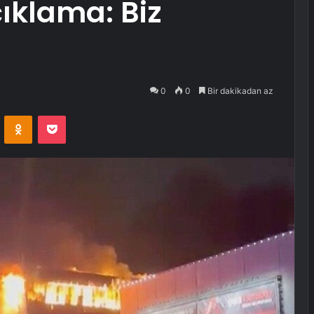
ıklama: Biz
0
0
Bir dakikadan az
VKontakte
Odnoklassniki
Pocket