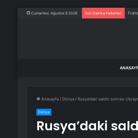
Frans
Cumartesi, Ağustos 8 2026
Son Dakika Haberleri
ANASAY
Anasayfa
/
Dünya
/
Rusya’daki saldırı sonrası Ukra
Dünya
Rusya’daki sald