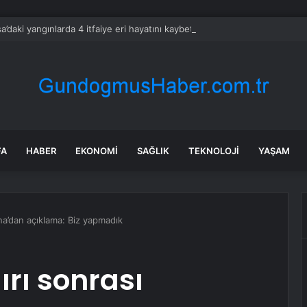
a’daki yangınlarda 4 itfaiye eri hayatını kaybetti
FA
HABER
EKONOMI
SAĞLIK
TEKNOLOJI
YAŞAM
yna’dan açıklama: Biz yapmadık
ırı sonrası