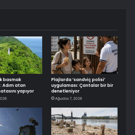
k basmak
Plajlarda ‘sandviç polisi’
: Adım atan
uygulaması: Çantalar bir bir
hatasını yapıyor
denetleniyor
2026
Ağustos 7, 2026