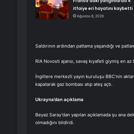
Fransa’daki yangınlarda 4
itfaiye eri hayatını kaybetti
Ağustos 8, 2026
Saldırının ardından patlama yaşandığı ve patla
RIA Novosti ajansı, savaş kıyafeti giymiş en az b
İngiltere merkezli yayın kuruluşu BBC’nin aktar
kapatarak gaz bombası atıp ateş açtı.
Ukrayna’dan açıklama
Beyaz Saray’dan yapılan açıklamada şu ana dek s
olmadığını bildirdi.