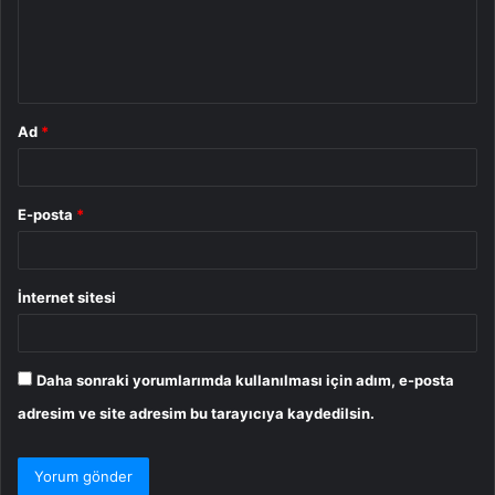
u
m
*
Ad
*
E-posta
*
İnternet sitesi
Daha sonraki yorumlarımda kullanılması için adım, e-posta
adresim ve site adresim bu tarayıcıya kaydedilsin.