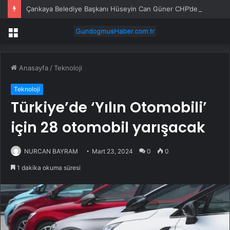
Çankaya Belediye Başkanı Hüseyin Can Güner CHP’den istifa etti
Menü
Anasayfa
/
Teknoloji
Teknoloji
Türkiye’de ‘Yılın Otomobili’
için 28 otomobil yarışacak
NURCAN BAYRAM
Mart 23, 2024
0
0
1 dakika okuma süresi